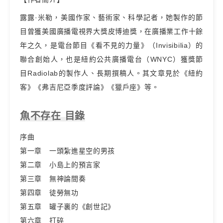
露露·米勒，美國作家、藝術家、科學記者，她製作的節
目曾獲美國廣播電視界大獎皮博迪獎，在廣播業工作十餘
年之久，是電台節目《看不見的力量》（Invisibilia）的
聯合創始人，也是紐約公共廣播電台（WNYC）獲獎節
目Radiolab的製作人、長期撰稿人。其文章見於《紐約
客》《弗吉尼亞季度評論》《獵戶座》等。
魚不存在 目錄
序曲
第一章 一頭紮進星空的男孩
第二章 小島上的預言家
第三章 無神論間奏
第四章 徒勞無功
第五章 罐子裏的《創世記》
第六章 打碎