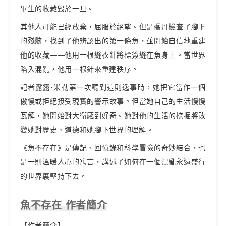
畢生的收藏毀於一旦。
其他人可能已經放棄，屈服於絕望。但是喬丹檢查了腳下
的殘骸，找到了他辨認出的第一條魚，並開始自信地重建
他的收藏——他用一根縫衣針將標簽縫在魚身上。當世界
陷入混亂，他用一根針來重建秩序。
記者露露·米勒第一次聽到這則逸事時，她把它當作一個
傲慢或拒絕接受現實的警示故事。但當她自己的生活慢慢
瓦解，她開始對大衛感到好奇。她對他的生活的挖掘將改
變她對歷史、道德和她腳下世界的理解。
《魚不存在》是傳記、回憶錄和科學冒險的奇妙結合，也
是一則溫暖人心的寓言，講述了如何在一個混亂永遠盛行
的世界裏堅持下去。
魚不存在 作者簡介
【作者簡介】