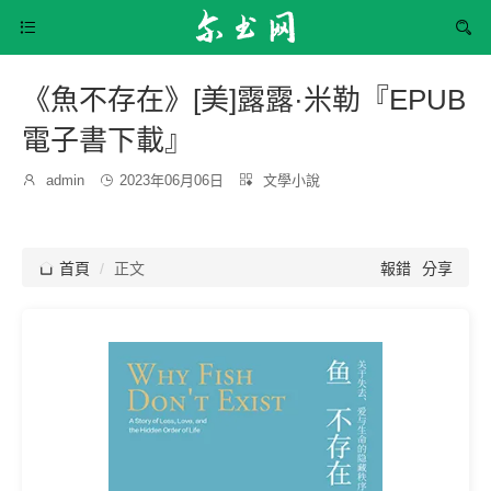


《魚不存在》[美]露露·米勒『EPUB
電子書下載』
發
分

admin

2023年06月06日

文學小說
博
布
類：
主：
時
間：

首頁
正文
報錯
分享