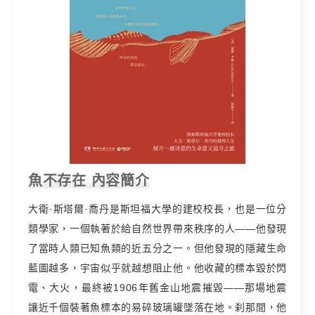
魚不存在 內容簡介
大衛·斯塔爾·喬丹是斯坦福大學的建校校長，也是一位分
類學家，一個執著於給自然世界帶來秩序的人——他發現
了當時人類已知魚類的近五分之一。但他發現的隱藏生命
藍圖越多，宇宙似乎就越想阻止他。他收藏的標本毀於閃
電、大火，最終被1906年舊金山地震摧毀——那場地震
讓近千個裝著魚標本的易碎玻璃罐墜落在地。刹那間，他