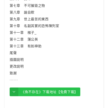
第七章 不可摧毀之物
第八章 論自欺
第九章 世上最苦的東西
第十章 名副其實的恐怖陳列室
第十一章 梯子_
第十二章 蒲公英
第十三章 有如神助
尾聲
插圖說明
更改說明
致謝
······
《魚不存在》下載地址【免費下載】