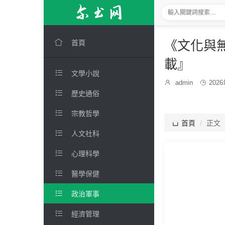

《文化與無
首頁
載』

文學小說
發

admin

202
博
布

歷史通俗
主：
時
間：

宗教哲學

首頁
正文

人文社科

心理科學

醫學保健

政治軍事

經濟管理