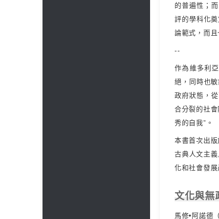
的普遍性；而
評的學科化奠
論範式，而且
--
作為維多利
絕，同時也敏
政府狀態，從
合分裂的社會
秀的自我”。
本書首次出版
古典人文主義
化和社會發展
文化與無
馬修•阿諾德（