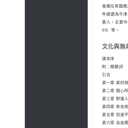
後擔任英國教
年被選為牛津
基人。主要作
69）等。
文化與無
譯本序
附：關鍵詞
引言
第一章 美好
第二章 隨心
第三章 野蠻
第四章 希伯
第五章 但是
第六章 自由