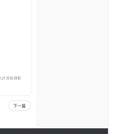
 允許規範轉載
下一篇