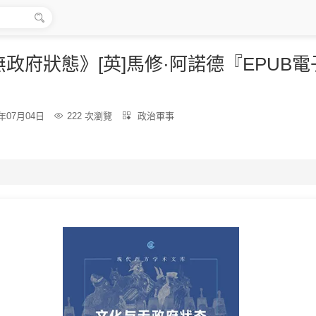

政府狀態》[英]馬修·阿諾德『EPUB
分
6年07月04日

222 次瀏覽

政治軍事
類：