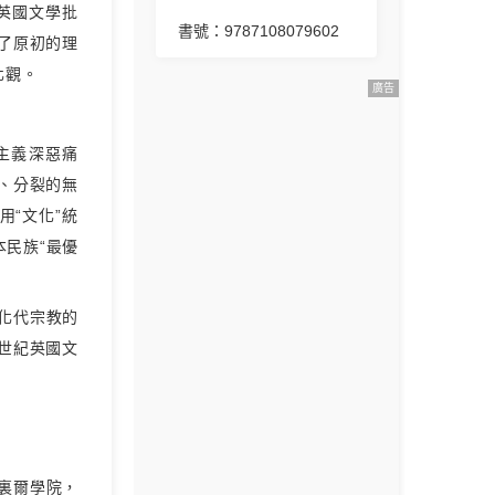
為英國文學批
書號：9787108079602
了原初的理
化觀。
廣告
主義深惡痛
、分裂的無
“文化”統
民族“最優
文化代宗教的
世紀英國文
奧裏爾學院，