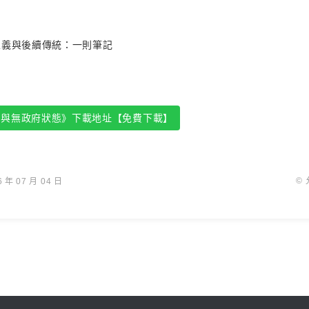
）
主義與後續傳統：一則筆記
化與無政府狀態》下載地址【免費下載】
©
年 07 月 04 日