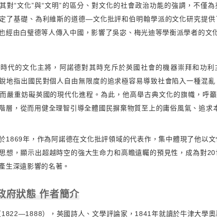
其對“文化”與“文明”的區分、對文化的社會政治功能的強調，不僅
定了基礎、為利維斯的道德—文化批評和伯明翰學派的文化研究提供
也經由白璧德等人傳入中國，影響了吳宓、梅光迪等學衡派學者的文
亞時代的文化主將，阿諾德對其時充斥於英國社會的機器崇拜和功利
銳地指出國民對個人自由無限度的追求極容易導致社會陷入一種混亂
而嚴重妨礙英國的現代化進程。為此，他高舉古典文化的旗幟，呼籲用
階層，從而用健全理智引導全體國民摒棄物質至上的庸俗風氣、追求本
於1869年，作為阿諾德在文化批評領域的代表作，集中體現了他以
思想，顯示出超越時空的強大生命力和高瞻遠矚的預見性，成為對20
產生深遠影響的名著。
政府狀態 作者簡介
1822—1888），英國詩人、文學評論家，1841年就讀於牛津大學