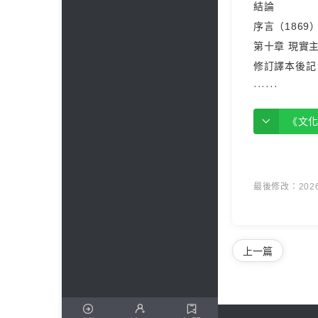
結論
序言（1869
第十章 現實
修訂譯本後記
······
《文
最後修改：2026 
上一篇
𐈙

