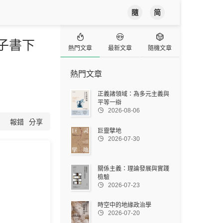
隨
简



電子書下
熱門文章
最新文章
隨機文章
熱門文章
正義諸領域：為多元主義與
平等一辯

2026-08-06
報錯
分享
巨靈擘地

2026-07-30
關係主義：理論發展與實踐
檢驗

2026-07-23
時空中的地緣政治學

2026-07-20