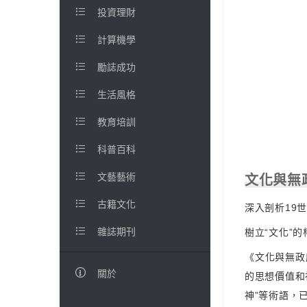

投資理財

計算機學

勵誌成功

生活風格

教育培訓

科普百科

文藝藝術
文化與無

古籍文化
深入剖析19

雜誌期刊
樹立“文化”
《文化與無政

關於
的思想價值和社
神”等術語，