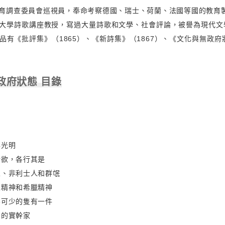
育調查委員會巡視員，奉命考察德國、瑞士、荷蘭、法國等國的教育製
大學詩歌講座教授，寫過大量詩歌和文學、社會評論，被譽為現代文
品有《批評集》（1865）、《新詩集》（1867）、《文化與無政府
政府狀態 目錄
與光明
所欲，各行其是
人、非利士人和群氓
來精神和希臘精神
不可少的隻有一件
黨的實幹家