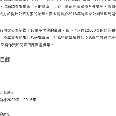
，協助調查狼重新引入的情況。此外，他還經常舉辦各種講座，帶領
致力於提升公眾對狼的認知。麥金提爾於2018年從國家公園管理局
石國家公園記錄了10萬多次狼的蹤跡，寫下了超過12000頁的野外
上極其重要的狼行為研究專家。他獲得的獎項包括亞馬遜年度最佳科
自然寫作獎和閱讀西部圖書獎等。
 目錄
東北地圖
地2009年—2015年
的歷史