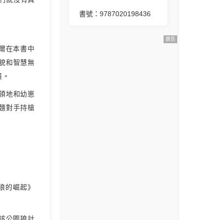
書號：9787020198436
廣告
提爾在本書中
美貌和智慧無
展。
領地和幼崽
麵對手持槍
狼的崛起》
為該公園狼計