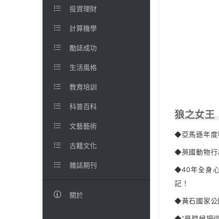

投資理財

計算機學

勵誌成功

生活風格

教育培訓

科普百科
狼之女王

文藝藝術
◆亞馬遜年度

古籍文化
◆英國動物行

雜誌期刊
◆40年全身
記！

關於
◆黃石國家公
◆“是時候把