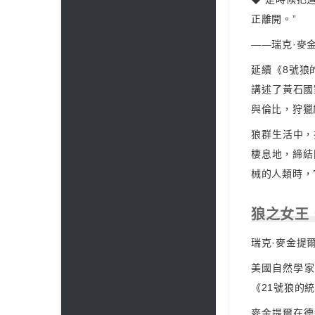
正離開。”
——瑞克·麥
延續《8號狼
講述了黃石國
與倫比，狩獵
狼群生活中，
棲息地，締結
械的人類時，
狼之女王
瑞克·麥金提爾（R
美國自然學家
《21號狼的
麥金提爾在德