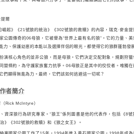
金提爾
的崛起》《21號狼的統治》《302號狼的救贖》的內容，瑞克·麥金
家公園傳奇的06母狼，它被譽為“世界上最有名的狼”。它的力量、
能力、保護幼崽的本能以及選擇伴侶的眼光，都使得它的狼群蓬勃發
扮演核心角色的並非公狼，而是母狼。它們決定交配對象，規劃狩獵
同盟條約，為守護家族奮力抗爭。06母狼正是其中的佼佼者。唯獨在
它們顯得無能為力。最終，它們該如何逃避這一切呢？
 作者簡介
ick McIntyre）
、資深狼行為研究專家。“狼王”係列圖書是他的代表作，包括《8號
統治》《302號狼的救贖》和《狼之女王》。
納裏國家公園工作了15年，1994年進入黃石國家公園，1998年成