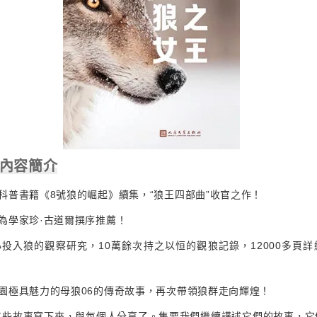
 內容簡介
科普書籍《8號狼的崛起》續集，“狼王四部曲”收官之作！
為學家珍·古道爾撰序推薦！
心投入狼的觀察研究，10萬餘次持之以恒的觀狼記錄，12000多頁
園極具魅力的母狼06的傳奇故事，再次帶領狼群走向輝煌！
這些故事寫下來，與每個人分享了。隻要我們繼續講述它們的故事，它