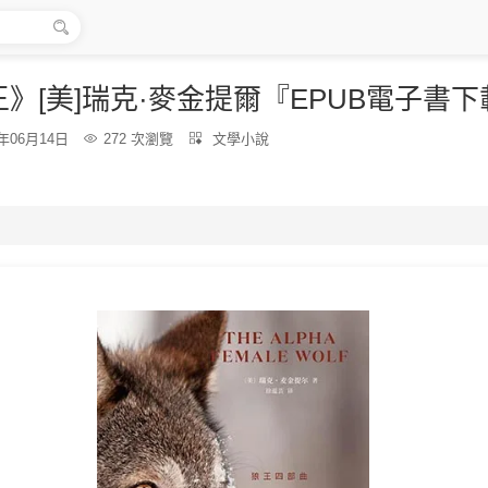

》[美]瑞克·麥金提爾『EPUB電子書下
分
6年06月14日

272 次瀏覽

文學小說
類：