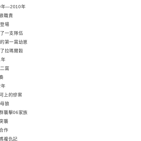
9年—2010年
狼職責
6登場
起了一支隊伍
它的第一窩幼崽
到了拉瑪爾穀
1年
第二窩
奏
2年
河上的慘案
6母狼
群襲擊06家族
突襲
合作
媽複仇記