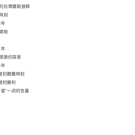
的拉瑪爾穀狼群
時刻
3年
開始
4年
頭狼的探索
5年
6號的艱難時刻
6號的勝利
希望”一詞的含義