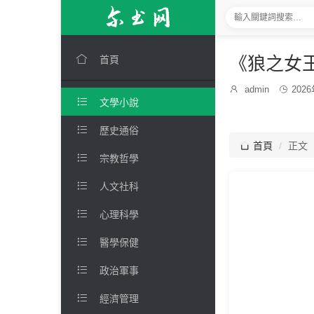

《狼之女王
首頁
發

admin

202
博

文學小說
布
主：
時
間：

歷史通俗

首頁
正文

宗教哲學

人文社科

心理科學

醫學保健

政治軍事

經濟管理