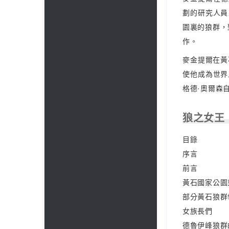
劃的研究人員
園裏的狼群，
作。
麥金提爾在黃
使他成為世界
格德·奧爾森
狼之女王
目錄
序言
前言
黃石國家公園
部分黃石狼群領
女族長們
德魯伊峰狼群