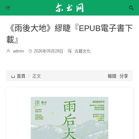


《雨後大地》繆睫『EPUB電子書下
載』
發
分

admin

2026年05月29日

古籍文化
博
布
類：
主：
時
間：

首頁
正文
報錯
分享