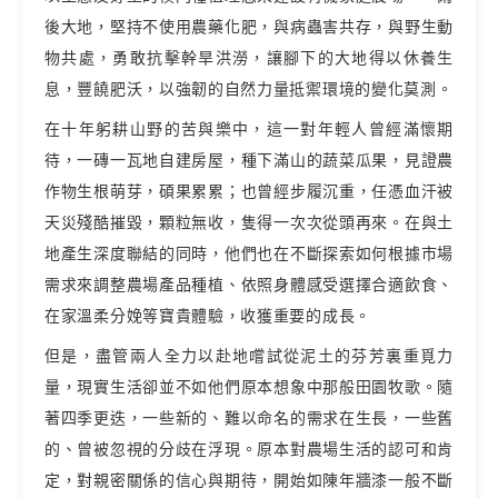
後大地，堅持不使用農藥化肥，與病蟲害共存，與野生動
物共處，勇敢抗擊幹旱洪澇，讓腳下的大地得以休養生
息，豐饒肥沃，以強韌的自然力量抵禦環境的變化莫測。
在十年躬耕山野的苦與樂中，這一對年輕人曾經滿懷期
待，一磚一瓦地自建房屋，種下滿山的蔬菜瓜果，見證農
作物生根萌芽，碩果累累；也曾經步履沉重，任憑血汗被
天災殘酷摧毀，顆粒無收，隻得一次次從頭再來。在與土
地產生深度聯結的同時，他們也在不斷探索如何根據市場
需求來調整農場產品種植、依照身體感受選擇合適飲食、
在家溫柔分娩等寶貴體驗，收獲重要的成長。
但是，盡管兩人全力以赴地嚐試從泥土的芬芳裏重覓力
量，現實生活卻並不如他們原本想象中那般田園牧歌。隨
著四季更迭，一些新的、難以命名的需求在生長，一些舊
的、曾被忽視的分歧在浮現。原本對農場生活的認可和肯
定，對親密關係的信心與期待，開始如陳年牆漆一般不斷