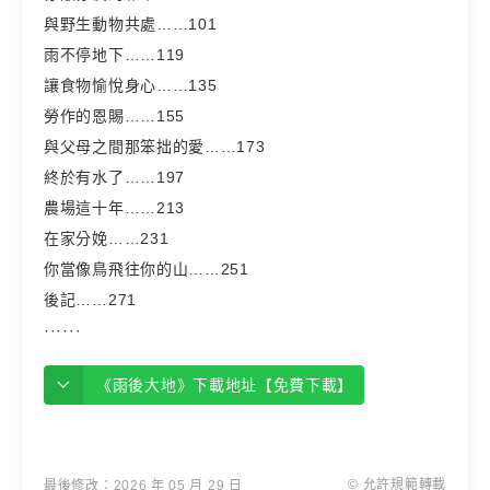
與野生動物共處……101
雨不停地下……119
讓食物愉悅身心……135
勞作的恩賜……155
與父母之間那笨拙的愛……173
終於有水了……197
農場這十年……213
在家分娩……231
你當像鳥飛往你的山……251
後記……271
······
《雨後大地》下載地址【免費下載】
© 允許規範轉載
最後修改：2026 年 05 月 29 日