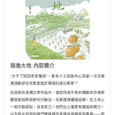
雨後大地 內容簡介
“大不了就回老家種地”，是多少上班族內心深處一次次暗
潮湧動卻往往隻能耽於嘴炮的虛幻美夢？
在這部非虛構文學作品中，曾經同為牛馬的鍾敏和作者繆
睫卻是說幹就幹的行動派，先後選擇離城返鄉，在土地上
一起辛勤耕耘，自食其力。他們比父輩更有膽識和魄力，
以生態友好型的樸門種植理念來建設有機家庭農場——雨