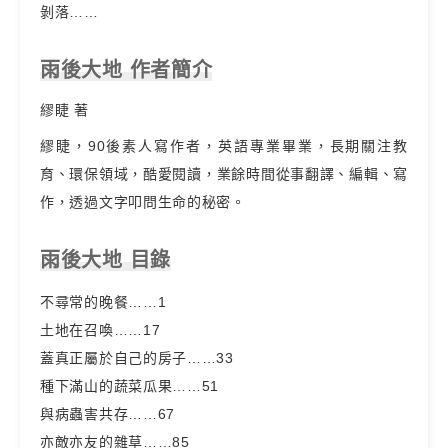
剝落……
雨後大地 作者簡介
繆睫 著
繆睫，90後素人寫作者，英語專業畢業，長期關注教
育、環保領域，酷愛閱讀，業餘時間從事翻譯、編輯、寫
作，透過文字叩問生命的秘密。
雨後大地 目錄
不尋常的晚餐……1
土地在召喚……17
蓋真正屬於自己的房子……33
種下滿山的蔬菜瓜果……51
與病蟲害共存……67
亦敵亦友的雜草……85