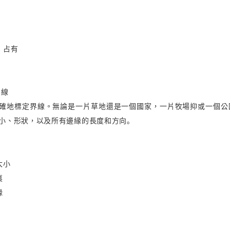
、占有
界線
確地標定界線。無論是一片草地還是一個國家，一片牧場抑或一個公
小、形狀，以及所有邊緣的長度和方向｡
大小
裏
緣