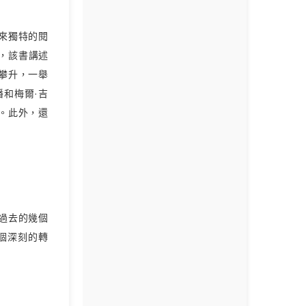
來獨特的閱
》，該書講述
攀升，一舉
潘和梅爾·吉
。此外，還
過去的幾個
個深刻的轉