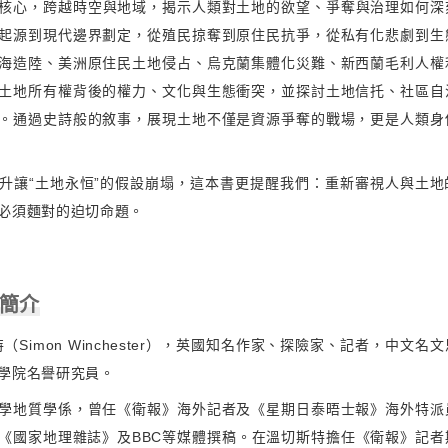
為核心，跨越時空與地域，揭示人類對土地的欲望、爭奪與治理如何深
起源到現代邊界劃定，從殖民掠奪到原住民抗爭，從私有化悲劇到生
海造陸、美洲原住民土地侵占、烏克蘭集體化災難、新西蘭毛利人權
土地所有權背後的權力、文化與生態衝突，並探討土地信托、社區自
。通過史詩般的敘事，展現土地不僅是資源爭奪的戰場，更是人類身
升讓“土地永恒”的假設崩塌，這本書更提醒我們：重新審視人與土地
必須麵對的迫切命題。
者簡介
（Simon Winchester），英國知名作家、探險家、記者，中文名
學院名譽研究員。
學地質學係，曾任《衛報》海外記者及《星期日泰晤士報》海外特派
《國家地理雜誌》及BBC等媒體撰稿。在溫切斯特擔任《衛報》記者