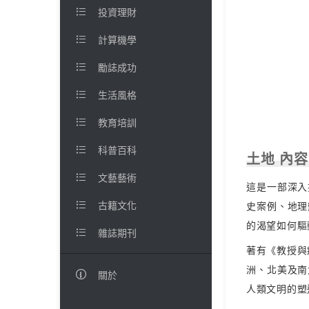

投資理財

計算機學

勵誌成功

生活風格

教育培訓

科普百科
土地 內

文藝藝術
這是一部深入

古籍文化
史案例、地理
的渴望如何驅

雜誌期刊
著有《教授與
洲、北美及南

關於
人類文明的塑