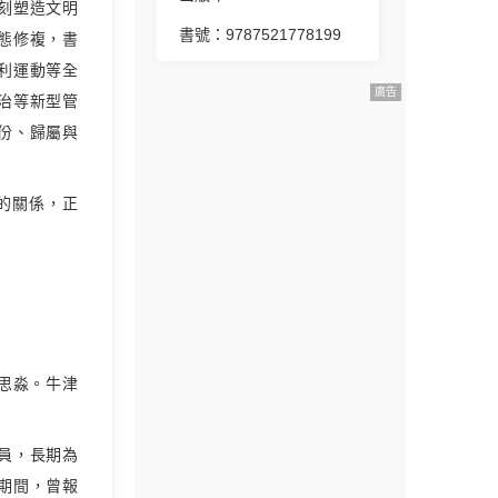
刻塑造文明
書號：9787521778199
態修複，書
利運動等全
廣告
治等新型管
份、歸屬與
的關係，正
文思淼。牛津
員，長期為
期間，曾報