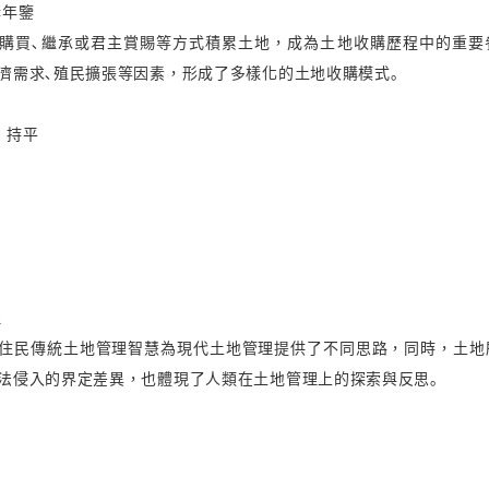
購年鑒
購買､繼承或君主賞賜等方式積累土地，成為土地收購歷程中的重要
濟需求､殖民擴張等因素，形成了多樣化的土地收購模式｡
、持平
理
住民傳統土地管理智慧為現代土地管理提供了不同思路，同時，土地
法侵入的界定差異，也體現了人類在土地管理上的探索與反思｡