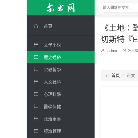

《土地：對
首頁
切斯特『E

文學小說
發

admin

202
博
布

歷史通俗
主：
時
間：

宗教哲學

首頁
正文

人文社科

心理科學

醫學保健

政治軍事

經濟管理