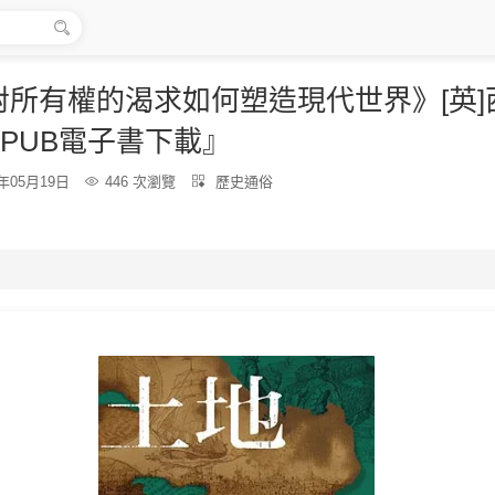

所有權的渴求如何塑造現代世界》[英]
PUB電子書下載』
分
6年05月19日

446 次瀏覽

歷史通俗
類：