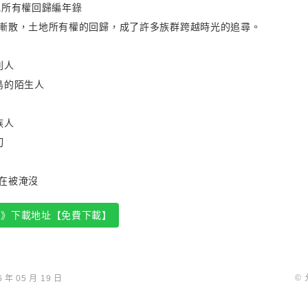
地所有權回歸編年錄
漸散，土地所有權的回歸，成了許多族群跨越時光的追尋。
利人
島的陌生人
族人
切
在被淹沒
地》下載地址【免費下載】
©
年 05 月 19 日