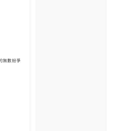
的無數紛爭