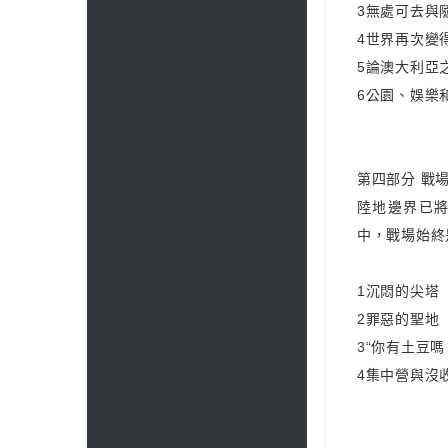
3無處可去與
4世界再次變
5論澳大利亞
6公園、娛樂
第四部分 戰
陸地邊界已
中，戰場始終
1沉悶的尖塔
2罪惡的聖地
3“你有土豆嗎
4集中營與沒