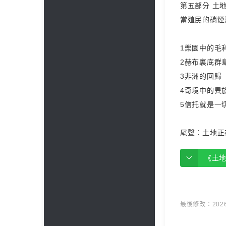
第五部分 土
當殖民的硝煙
1樂園中的毛
2赫布裏底群
3非洲的回歸
4奇境中的異
5信托就是一
尾聲：土地正
《土
最後修改：2026 