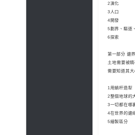
2演化
3人口
4開發
5劃界、驅逐
6探索
第一部分 邊
土地需要被精
需要知道其大
1用蝸杆造犁
2整個地球的
3一切都在哪
4在世界的邊
5繪製區分