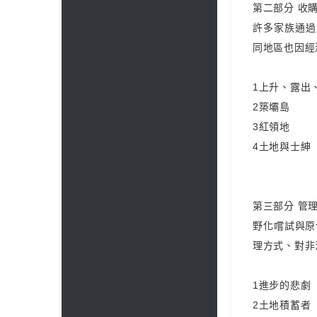
第二部分 收
許多家族通過
同地區也因經
1上升、露出
2築壩島
3紅領地
4土地與士紳
第三部分 管
野化嚐試與原
理方式、對非
1進步的悲劇
2土地積蓄者