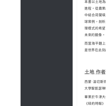
‌本書以土地
進程。從農業
中結合荷蘭填
球案例，剖析
理模式的希望
未來的鏡像。
而當海平麵上
是世界在此刻
土地 作
西蒙·溫切斯特
大學聖凱瑟琳
畢業於牛津大
《紐約時報》