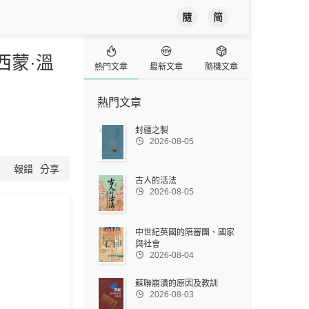
隨
简



西蒙·溫
熱門文章
最新文章
隨機文章
熱門文章
封疆之製

2026-08-05
報錯
分享
古人的活法

2026-08-05
中世紀英國的陪審團、國家
與社會

2026-08-04
蘇聯崩潰的原因及教訓

2026-08-03