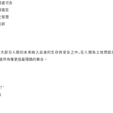
隨處可去
得瘋狂
之智慧
和鈈
場
將大部分人類的未來納入自身的生存與安全之中｡在人類為土地燃起
是所有權更迭最殘酷的舞台。
？”
收