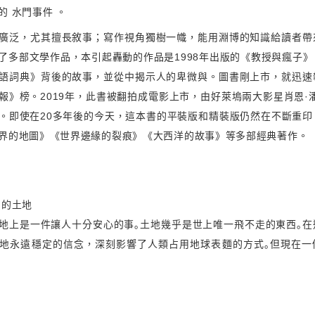
的 水門事件 。
廣泛，尤其擅長敘事；寫作視角獨樹一幟，能用淵博的知識給讀者帶
了多部文學作品，本引起轟動的作品是1998年出版的《教授與瘋子
語詞典》背後的故事，並從中揭示人的卑微與。圖書剛上市，就迅速
報》榜。2019年，此書被翻拍成電影上市，由好萊塢兩大影星肖恩·
。即使在20多年後的今天，這本書的平裝版和精裝版仍然在不斷重印
界的地圖》《世界邊緣的裂痕》《大西洋的故事》等多部經典著作。
常的土地
地上是一件讓人十分安心的事｡土地幾乎是世上唯一飛不走的東西｡在
地永遠穩定的信念，深刻影響了人類占用地球表麵的方式｡但現在一