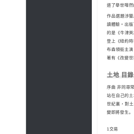
道了舉世嘩然
作品選題涉獵
讀體驗。出版
的是《牛津英
登上《紐約時
布森領銜主演
著有《改變世
土地 目錄
序曲 非同尋
站在自己的土
世紀裏，對土
變即將發生｡
1交易