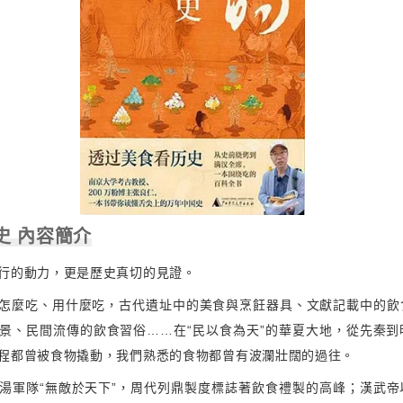
史 內容簡介
行的動力，更是歷史真切的見證。
怎麼吃、用什麼吃，古代遺址中的美食與烹飪器具、文獻記載中的飲
景、民間流傳的飲食習俗……在“民以食為天”的華夏大地，從先秦到
程都曾被食物撬動，我們熟悉的食物都曾有波瀾壯闊的過往。
湯軍隊“無敵於天下”，周代列鼎製度標誌著飲食禮製的高峰；漢武帝