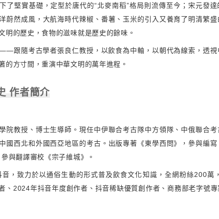
下了堅實基礎，定型於唐代的“北麥南稻”格局則流傳至今；宋元發達
洋蔚然成風，大航海時代辣椒、番薯、玉米的引入又養育了明清繁盛
文明的歷史，食物的滋味就是歷史的餘味。
——跟隨考古學者張良仁教授，以飲食為中軸，以朝代為線索，透視
箸的方寸間，重演中華文明的萬年進程。
史 作者簡介
學院教授、博士生導師。現任中伊聯合考古隊中方領隊、中俄聯合考
中國西北和外國西亞地區的考古。出版專著《東學西問》，參與編寫
，參與翻譯審校《宗子維城》。
駐抖音，致力於以通俗生動的形式普及飲食文化知識，全網粉絲200萬，
者、2024年抖音年度創作者、抖音稀缺優質創作者、商務部老字號