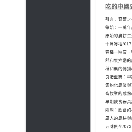
吃的中國
引言：奇荒之後
肇始：一萬年前
原始的農耕生活
十月獲稻/017
春種一粒粟，秋
稻和粟推動的歷
稻和粟的傳播/
良渚至商：早期
集約化農業與王
畜牧業的成熟/
早期飲食器具與
兩周：飲食的禮
周人的農耕與飲
五味俱全/073