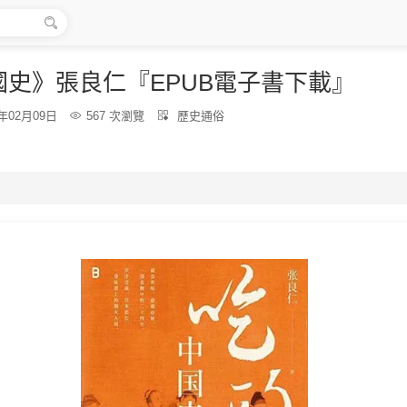

國史》張良仁『EPUB電子書下載』
分
6年02月09日

567 次瀏覽

歷史通俗
類：