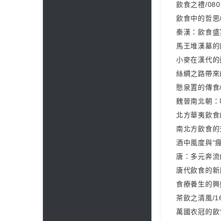
飲食之禮/080
飲食中的哲思/
秦漢：飲食盛宴
馬王堆漢墓的飲
小麥在漢代的迅
絲綢之路帶來的
懸泉置的傳食/
魏晉南北朝：味
北方華夷飲食的
南北方飲食的交
酒中風度與“瘋度
唐：多元奔流的
唐代飲食的新風
食療養生的興盛
茶飲之清風/1
萬國衣冠的飲食