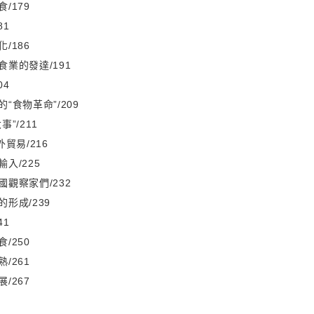
/179
81
/186
業的發達/191
04
“食物革命”/209
”/211
外貿易/216
入/225
觀察家們/232
形成/239
41
/250
/261
/267