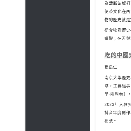
為戰勝匈奴打
使茶文化在西
物的歷史就是
從食物看歷史
嬗變；在舌與
吃的中國
張良仁
南京大學歷史
隊，主要從事
學·兩周卷》
2023年入
抖音年度創作
稱號。