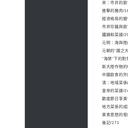
宋：市井的飲食
進擊的豬肉/1
經濟格局的變化
市井珍饈與飲食
鐵鍋和菜譜/2
元明：海與陸的
元朝的“國之大事
“海禁”下的對
新大陸作物的輸
中國飲食的外國
清：地域菜係的
皇帝的菜譜/2
歡度節日享美食
地方菜係的成熟
美食思想的發展
後記/271