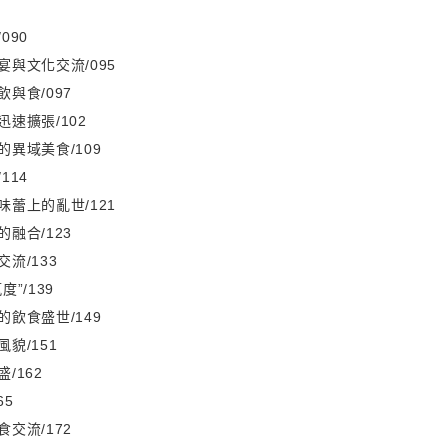
090
與文化交流/095
與食/097
速擴張/102
異域美食/109
114
蕾上的亂世/121
融合/123
流/133
”/139
飲食盛世/149
貌/151
/162
65
交流/172