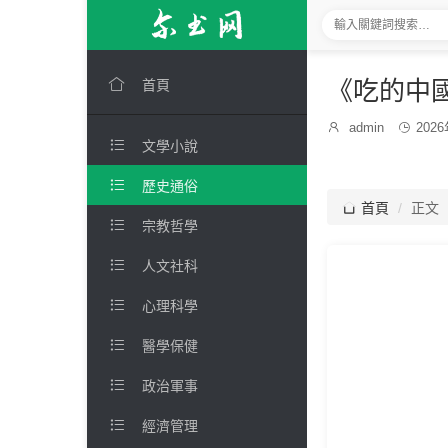

《吃的中
首頁
發

admin

202
博

文學小說
布
主：
時
間：

歷史通俗

首頁
正文

宗教哲學

人文社科

心理科學

醫學保健

政治軍事

經濟管理