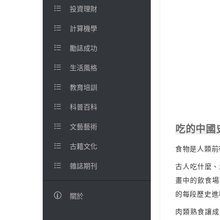

投資理財

計算機學

勵誌成功

生活風格

教育培訓

科普百科

文藝藝術
吃的中國

古籍文化
食物是人類前

雜誌期刊
古人吃什麼、
畫中的飲食場
的每段歷史進

關於
肉類熟食讓成