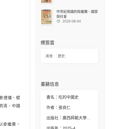
中世紀英國的陪審團、國家
與社會

2026-08-04
標簽雲
美食
歷史
書籍信息
書名：吃的中國史
食禮儀、壁
明清，中國
作者：張良仁
出版社：廣西師範大學出版社
以麥繼粟，
出版年：2025-4