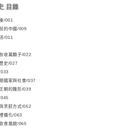
史 目錄
/001
的中國/009
/011
收萬顆子/022
史/027
033
國家與社會/037
朝的雛形/039
045
烹飪方式/052
儀化/063
食風貌/065