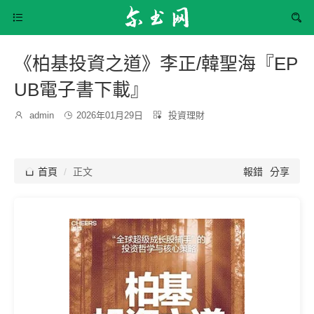


《柏基投資之道》李正/韓聖海『EP
UB電子書下載』
發
分

admin

2026年01月29日

投資理財
博
布
類：
主：
時
間：

首頁
正文
報錯
分享