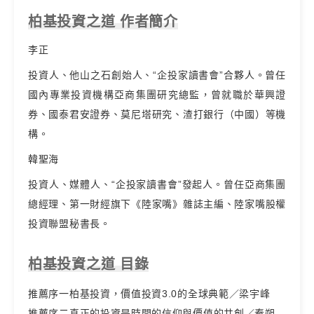
柏基投資之道 作者簡介
李正
投資人、他山之石創始人、“企投家讀書會”合夥人。曾任
國內專業投資機構亞商集團研究總監，曾就職於華興證
券、國泰君安證券、莫尼塔研究、渣打銀行（中國）等機
構。
韓聖海
投資人、媒體人、“企投家讀書會”發起人。曾任亞商集團
總經理、第一財經旗下《陸家嘴》雜誌主編、陸家嘴股權
投資聯盟秘書長。
柏基投資之道 目錄
推薦序一柏基投資，價值投資3.0的全球典範／梁宇峰
推薦序二真正的投資是時間的信仰與價值的共創／秦朔