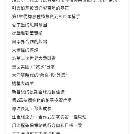
引言柏基投資穿越百年的基石
第1章從橡膠種植投資到AI巨頭捕手
愛丁堡的思辨基因
從戰場到華爾街
與學界合作的起點
大蕭條的淬煉
為第二次世界大戰融資
重回美國，“試水”日本
大滯脹時代的“內憂”和“外患”
機構大轉型
新世紀的長期全球成長信徒
第2章持續進化的柏基投資哲學
專注長期，聚焦成長
注重想象力、合作式研究與第一性原理
用流程確保策略執行方向和目標一致
長期全球成長策略進化史