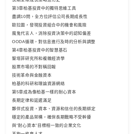
第3章柏基投資中的獨特思維工具
盡調10問，全方位評估公司長期成長性
歐拉圖，發現投資組合中的機會和風險
魔鬼代言人，消除投資決策中的認知偏差
OODA循環，對信息進行及時的分析與調整
第4章柏基投資中的智慧基石
聖塔菲研究所和複雜經濟學
股票市場的不對稱回報
技術革命與金融資本
柏基的科研和理論資源網絡
第5章成為像柏基一樣的耐心資本
長期定律和延遲滿足
夥伴式投資，資本、資源和信任的長期綁定
穩定的產品架構，確保長期戰略不受幹擾
與“耐心資本”目標相一致的企業文化
不拘一格育人才