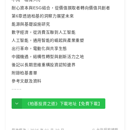
耐心資本與ESG結合，從價值撰取者轉向價值共創者
第6章透過柏基的洞察力展望未來
能源與基礎設施研究
數字經濟，從消費互聯到人工智能
人工智能，通用智能的崛起與產業重塑
出行革命，電動化與共享生態
中國機遇，結構性轉型與創新活力之地
後記以長期思維重構投資認知邊界
附錄柏基書單
參考文獻及資料
······
《柏基投資之道》下載地址【免費下載】
© 允許規範轉載