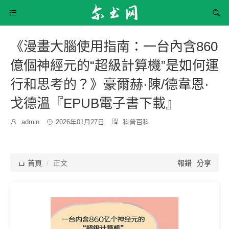


《漫畫大腦使用指南：一台內含860
億個神經元的“超級計算機”是如何運
行和思考的？》豪爾赫·陳/德韋恩·
戈德溫『EPUB電子書下載』
發
分

admin

2026年01月27日

科普百科
博
布
類：
主：
時
間：

首頁
正文
報錯
分享