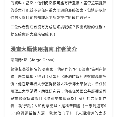
的資料，當然，他們仍然很可能有所遺漏。盡管這裏提供
的答案可能並不是任何重大問題的最終答案，但這是以他
們的大腦目前的知識水平所能提供的最佳答案。
二位作者到底有沒有完成這項挑戰呢？做出判斷的任務，
就交給你的大腦來完成吧！
漫畫大腦使用指南 作者簡介
豪爾赫•陳（Jorge Cham）：
曾獲艾美獎提名的漫畫家，他創作的“PhD漫畫”係列在網
絡上廣為傳播，得到《科學》《紐約時報》等媒體高度評
價。他在斯坦福大學獲得機器人科學博士學位後，曾任加
州理工大學講師、助理研究員；他擔任美國公共廣播公司
兒童頻道動畫節目《埃莉諾想知道為什麼》的共同創作
者、執行製片人和創意總監，是科普圖書《一想到還有9
5%的問題留給人類，我就放心了》《人類知道的太多