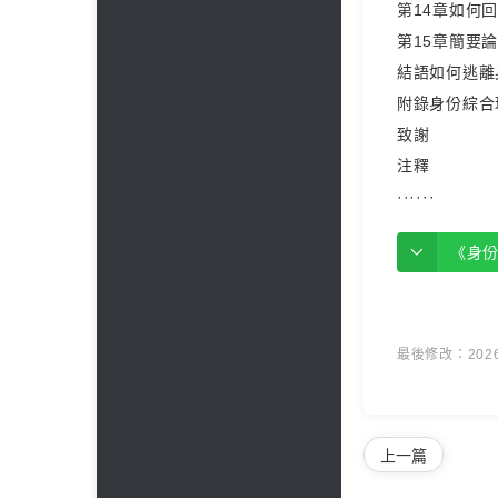
第14章如何
第15章簡要
結語如何逃離
附錄身份綜合
致謝
注釋
······
《身
最後修改：2026 
上一篇