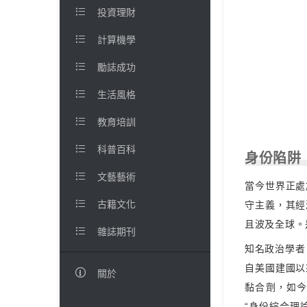

投資理財

計算機學

勵誌成功

生活風格

教育培訓

科普百科
身份陷阱

文藝藝術
當今世界正處

古籍文化
守主義，其經
且波及全球。

雜誌期刊
知名政治學者
自美國建國以

關於
黏合劑，如
“身份綜合理