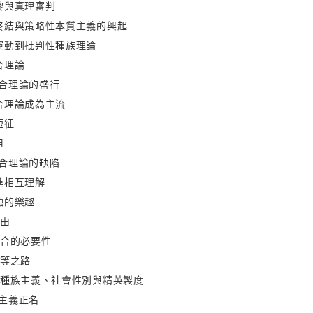
黎與真理審判
終結與策略性本質主義的興起
運動到批判性種族理論
合理論
合理論的盛行
合理論成為主流
短征
阻
合理論的缺陷
進相互理解
融的樂趣
自由
融合的必要性
平等之路
性種族主義、社會性別與精英製度
主義正名