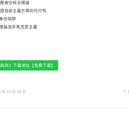
回應身份綜合理論
論證自由主義方案的可行性
身份陷阱
理論並非馬克思主義
份陷阱》下載地址【免費下載】
©
年 01 月 06 日