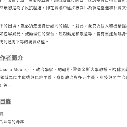
然最初是為了反抗壓迫，卻在實踐中逐步被異化為製造壓迫和社會文
下的困境，就必須走出身份認同的陷阱。對此，蒙克為個人和機構提
如包容異見、鼓勵理性的聲音、超越偏見和敵意等。隻有重建超越身
找到通向平等的現實路徑。
 作者簡介
Yascha Mounk），政治學家，約翰斯·霍普金斯大學教授。哈佛
究領域為民主危機與民粹主義、身份政治與多元主義、科技與民主治
》等。
 目錄
阱
合理論的源起