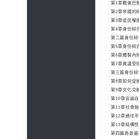
第1章戰後巴
第2章帝國的
第3章從民權
第4章身份綜
第二篇身份綜
第5章身份綜
第6章體製內
第7章異議受
第三篇身份綜
第8章如何促
第9章文化交
第10章言論
第11章社會
第12章通往
第13章結構
第四篇為普遍