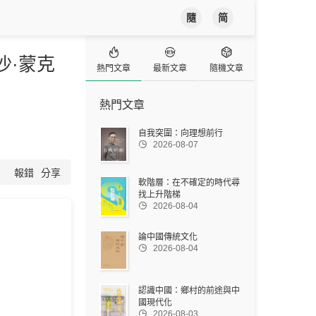
隨
简



沙·蒙克
熱門文章
最新文章
隨機文章
熱門文章
自我突圍：向理想前行

2026-08-07
報錯
分享
軟階層：在不確定的時代尋
找上升階梯

2026-08-04
論中國傳統文化

2026-08-04
認識中國：鄉村的前途與中
國現代化

2026-08-03