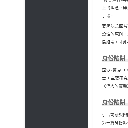
上的理念，雖
手段。
要解決美國當
設性的原則，
民紐帶，才能
身份陷阱
亞沙·蒙克（
士。主要研
《偉大的實驗
身份陷阱
引言誘惑與陷
第一篇身份綜