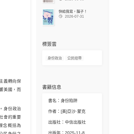
快給我寫，腦子！

2026-07-31
標簽雲
身份政治
公民紐帶
主義轉向保
書籍信息
響美國，而
書名：身份陷阱
。身份政治
作者：[美]亞沙·蒙克
社會的重要
出版社：中信出版社
理念概括為
出版年：2025-11-8
公民身份之