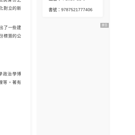
化對立的新
書號：9787521777406
廣告
出了一些建
份標簽的公
大學政治學博
理等。著有