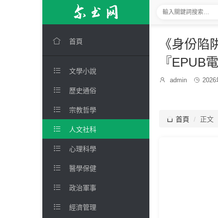

《身份陷阱
首頁
『EPUB

文學小說
發

admin

202
博
布

歷史通俗
主：
時
間：

宗教哲學

首頁
正文

人文社科

心理科學

醫學保健

政治軍事

經濟管理