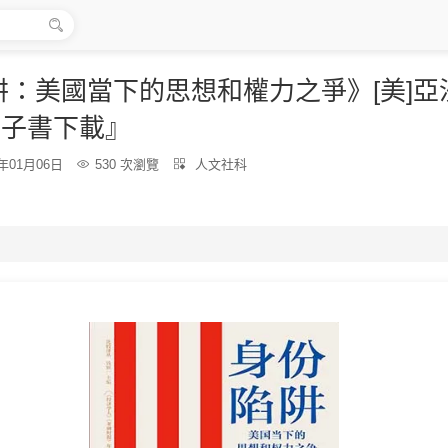

：美國當下的思想和權力之爭》[美]亞
電子書下載』
分
6年01月06日

530 次瀏覽

人文社科
類：