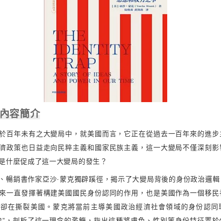
 內容簡介
於百年未有之大變局中，就美國而言，它正在從過去一百年來的進步
濟政策也日益走向民粹主義和國家民族主義，這一大變局不僅深刻影
是什麼促成了這一大變局的發生？
、暢銷書作家亞沙·蒙克獨辟蹊徑，揭示了大變局背後的身份政治邏輯
來一直發揮著構建美國國民身份認同的作用，也是美國作為一個移民
今卻在撕裂美國。蒙克將當前主導美國政治經濟社會領域的身份認同
論”，剖析了這一理念的濫觴，指出這種將膚色、性別等身份特征置於