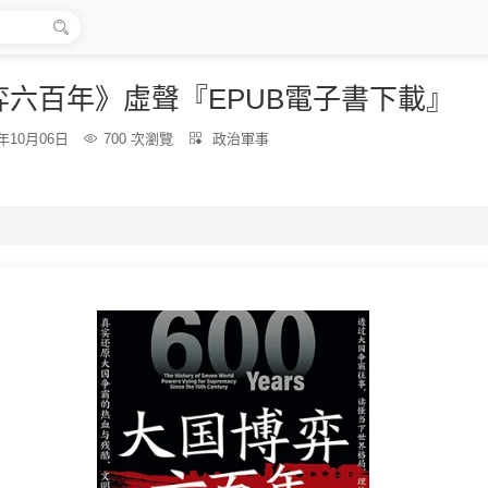

弈六百年》虛聲『EPUB電子書下載』
分
5年10月06日

700 次瀏覽

政治軍事
類：