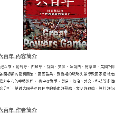
六百年 內容簡介
世紀以來，葡萄牙、西班牙、荷蘭、英國、法蘭西、德意誌、美國7個
各國初期的勵精圖治、富國強兵，到後期的戰略失誤導致國家逐漸走
權力中心的轉移過程。 書中從戰爭、貿易、政治、外交、科技等多個
合分析，講透大國爭霸過程中的熱血與殘酷、文明與殺戮、算計與征
六百年 作者簡介