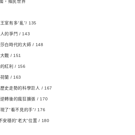
國，殖民世界
王室有多“亂”/ 135
人的爭鬥 / 143
莎白時代的大師 / 148
戰 / 151
的紅利 / 156
蘭 / 163
變歷史走勢的科學巨人 / 167
逆轉後的瘋狂擴張 / 170
現了“看不見的手”/ 176
不安穩的“老大”位置 / 180