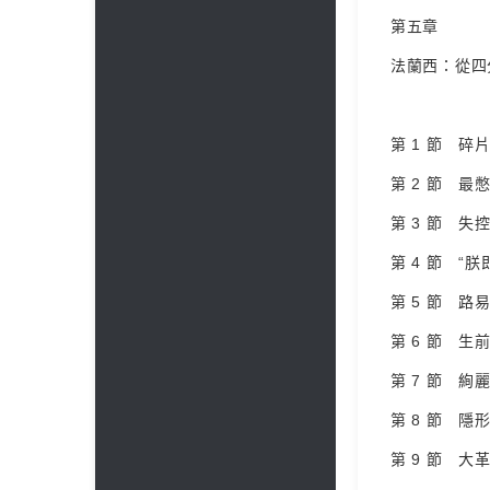
第五章
法蘭西：從四
第 1 節 碎片
第 2 節 最憋
第 3 節 失控
第 4 節 “朕即
第 5 節 路易
第 6 節 生
第 7 節 絢麗
第 8 節 隱形
第 9 節 大革