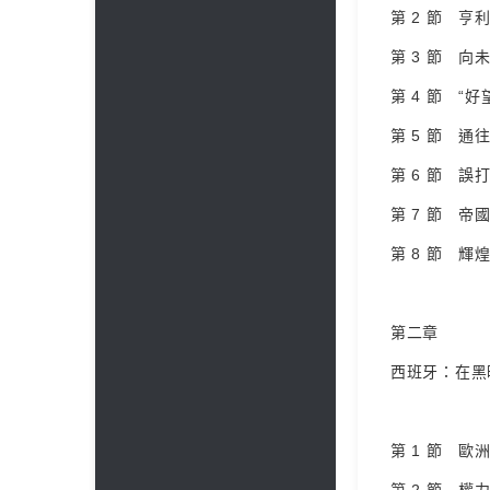
第 2 節 亨
第 3 節 向未
第 4 節 “好
第 5 節 通往
第 6 節 誤打
第 7 節 帝國巔
第 8 節 輝煌落
第二章
西班牙：在黑
第 1 節 歐洲