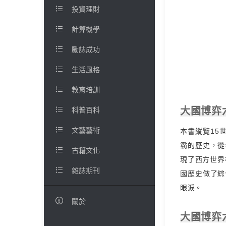

投資理財

計算機學

勵誌成功

生活風格

教育培訓

大國博弈
科普百科

文藝藝術
本書縱覽15
霸的歷史，從

古籍文化
現了西方世界

雜誌期刊
國歷史做了綜
眼淚。

關於
大國博弈