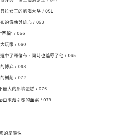
力博弈與一個王國的誕生 / 047
莎貝拉女王的航海大略 / 051
布的偏執與雄心 / 053
巨騙” / 056
大玩家 / 060
史選中了哥倫布，同時也羞辱了他 / 065
的博弈 / 068
的剝削 / 072
下最大的那塊蛋糕 / 076
樁由求婚引發的血案 / 079
國的局限性