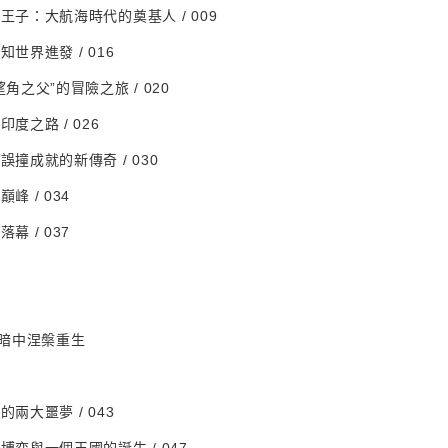
利王子：大航海時代的奠基人 / 009
知世界進發 / 016
望角之父”的冒險之旅 / 020
印度之路 / 026
誤撞成就的新傳奇 / 030
峰 / 034
幕 / 037
暗中涅槃重生
的兩大噩夢 / 043