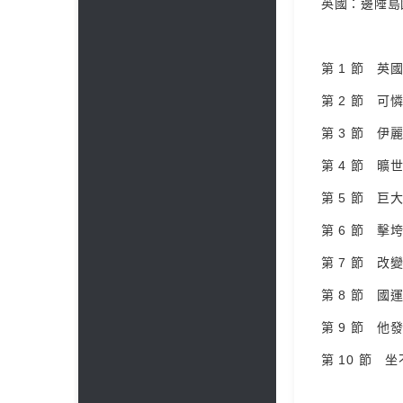
英國：邊陲島
第 1 節 英國
第 2 節 可憐
第 3 節 伊麗
第 4 節 曠世大
第 5 節 巨大
第 6 節 擊垮荷
第 7 節 改
第 8 節 國運
第 9 節 他發
第 10 節 坐