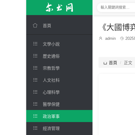

《大國博
首頁
發

admin

202
博

文學小說
布
主：
時
間：

歷史通俗

首頁
正文

宗教哲學

人文社科

心理科學

醫學保健

政治軍事

經濟管理