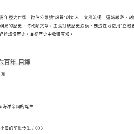
青年歷史作家，微信公眾號“虛聲”創始人。文風流暢，邏輯嚴密，創
洞見的歷史、時政類文章，主張打破歷史濾鏡，創造性地使用“立體史
輕鬆讀懂歷史，並從歷史中收獲真知。
六百年 目錄
歐洲
i個海洋帝國的誕生
小國的前世今生 / 003