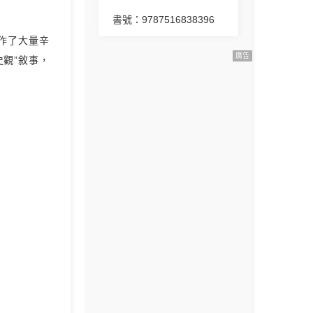
書號：9787516838396
作了大量辛
廣告
觀”敘事，