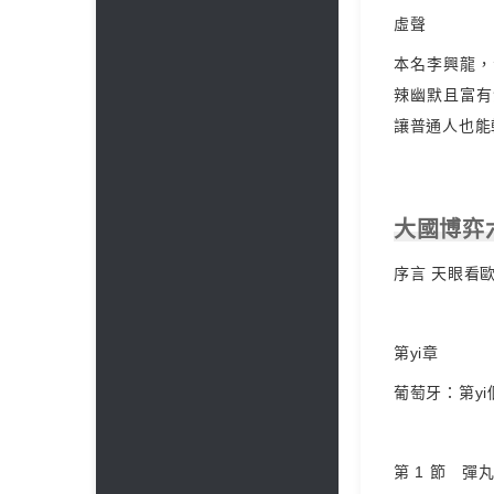
虛聲
本名李興龍，
辣幽默且富有
讓普通人也能
大國博弈
序言 天眼看
第yi章
葡萄牙：第y
第 1 節 彈丸