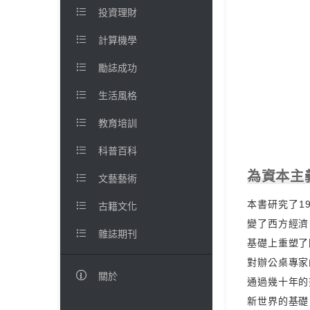

投資理財

計算機學

勵誌成功

生活風格

教育培訓

科普百科
為資本主

文藝藝術
本書研究了1

古籍文化
變了西方經濟

雜誌期刊
基礎上重塑了
對辦公桌專家

關於
通過幾十年的
新世界的基礎