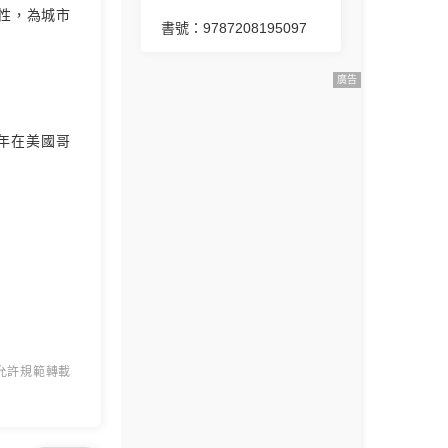
性，為城市
書號：9787208195097
廣告
8年在美國哥
 允許規範轉載