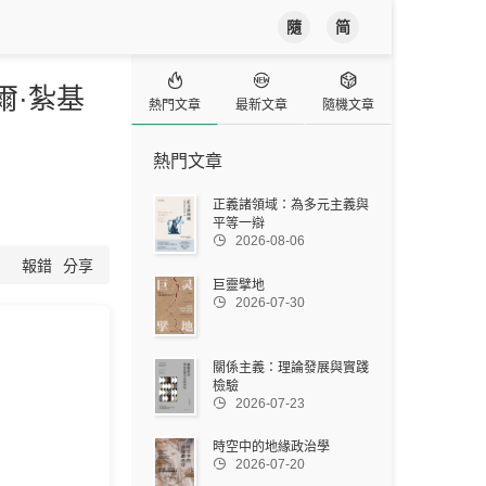
隨
简



爾·紮基
熱門文章
最新文章
隨機文章
熱門文章
正義諸領域：為多元主義與
平等一辯

2026-08-06
報錯
分享
巨靈擘地

2026-07-30
關係主義：理論發展與實踐
檢驗

2026-07-23
時空中的地緣政治學

2026-07-20