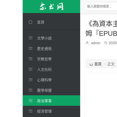

《為資本主
首頁
姆『EPU

文學小說
發

admin

202
博
布

歷史通俗
主：
時
間：

宗教哲學

首頁
正文

人文社科

心理科學

醫學保健

政治軍事

經濟管理