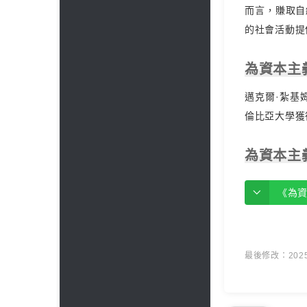
而言，賺取自
的社會活動提
為資本主
邁克爾·紮基姆
倫比亞大學獲
為資本主
《為
最後修改：2025 