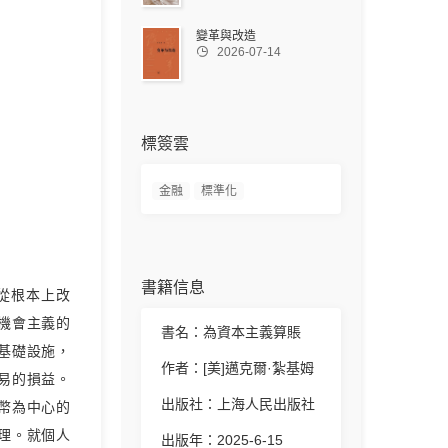
變革與改造

2026-07-14
標簽雲
金融
標準化
書籍信息
從根本上改
機會主義的
書名：為資本主義算賬
基礎設施，
作者：[美]邁克爾·紮基姆
易的損益。
出版社：上海人民出版社
幣為中心的
理。就個人
出版年：2025-6-15