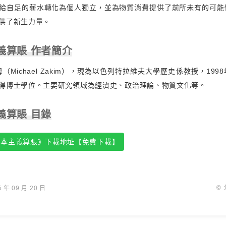
給自足的薪水轉化為個人獨立，並為物質消費提供了前所未有的可能
供了新生力量。
義算賬 作者簡介
（Michael Zakim），現為以色列特拉維夫大學歷史係教授，199
得博士學位。主要研究領域為經濟史、政治理論、物質文化等。
義算賬 目錄
資本主義算賬》下載地址【免費下載】
©
年 09 月 20 日