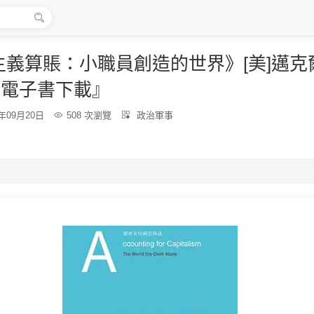

義算賬：小職員創造的世界》[美]邁克
B電子書下載』
分
5年09月20日

508 次瀏覽

政治軍事
類：