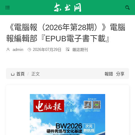


《電腦報（2026年第28期）》電腦
報編輯部『EPUB電子書下載』
發
分

admin

2026年07月29日

雜誌期刊
博
布
類：
主：
時
間：

首頁
正文
報錯
分享