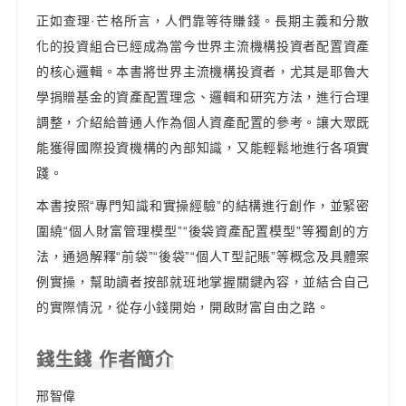
正如查理·芒格所言，人們靠等待賺錢。長期主義和分散
化的投資組合已經成為當今世界主流機構投資者配置資產
的核心邏輯。本書將世界主流機構投資者，尤其是耶魯大
學捐贈基金的資產配置理念、邏輯和研究方法，進行合理
調整，介紹給普通人作為個人資產配置的參考。讓大眾既
能獲得國際投資機構的內部知識，又能輕鬆地進行各項實
踐。
本書按照“專門知識和實操經驗”的結構進行創作，並緊密
圍繞“個人財富管理模型”“後袋資產配置模型”等獨創的方
法，通過解釋“前袋”“後袋”“個人T型記賬”等概念及具體案
例實操，幫助讀者按部就班地掌握關鍵內容，並結合自己
的實際情況，從存小錢開始，開啟財富自由之路。
錢生錢 作者簡介
邢智偉