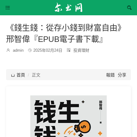


《錢生錢：從存小錢到財富自由》
邢智偉『EPUB電子書下載』
發
分

admin

2025年02月24日

投資理財
博
布
類：
主：
時
間：

首頁
正文
報錯
分享