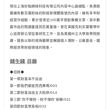
現任上海妙點網絡科技有限公司內容中心副總監，負責統
籌擁有數百萬粉絲的財經新媒體賬號的內容。擁有多年財
經寫作經驗，累計發表近100萬字原創專欄文章，其中數
篇作品的閱讀量達到百萬量級。曾在美國克利夫蘭醫學中
心投資辦公室從事研究工作，並為美國州立大學商學院授
課。擅長以新的視角觀察並解讀個人理財、公募基金、國
際經濟等財經領域的現象。
錢生錢 目錄
◆目錄◆
第一章財富本不自由
第一節我們都是西西弗嗎/003
第二節財富自由五大陷阱/014
第三節“你不理財，財不理你”新解/021
第四節財富學真相/033