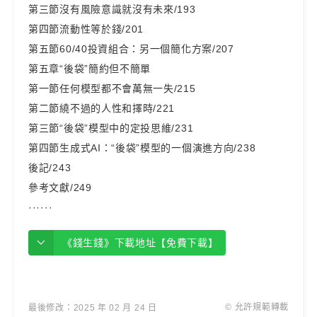
第三節沒有風險意識就沒有未來/193
第四節流動性等於錢/201
第五節60/40投資組合：另一個簡化方案/207
第五章“後袋”簡約但不簡單
第一節任何模型都不會萬無一失/215
第二節繞不過的人性和擇時/221
第三節“後袋”模型中的定投思維/231
第四節生成式AI：“後袋”模型的一個演進方向/238
後記/243
參考文獻/249
······
《錢生錢》下載地址【免費下載】
© 允許規範轉載
最後修改：2025 年 02 月 24 日