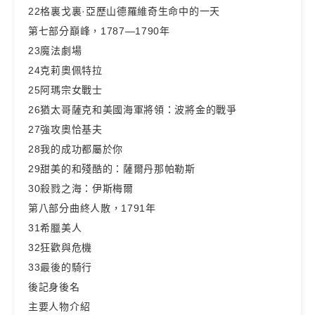
22格裏戈裏·亞歷山德羅維奇生命中的一天
第七部分巔峰，1787—1790年
23魔法劇場
24克莉奧佩特拉
25阿瑪宗女戰士
26猶太哥薩克和美國海軍將領：波將金的戰爭
27強攻奧恰基夫
28我的成功都屬於你
29甜美的和殘酷的：薩爾丹那帕勒斯
30殺戮之海：伊斯梅爾
第八部分曲終人散，1791年
31希臘美人
32狂歡與危機
33最後的騎行
後記身後名
主要人物介紹