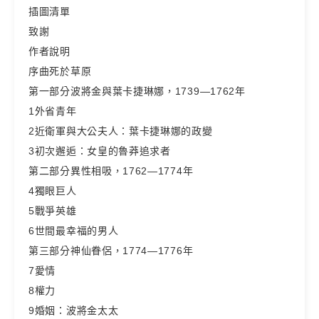
插圖清單
致謝
作者說明
序曲死於草原
第一部分波將金與葉卡捷琳娜，1739—1762年
1外省青年
2近衛軍與大公夫人：葉卡捷琳娜的政變
3初次邂逅：女皇的魯莽追求者
第二部分異性相吸，1762—1774年
4獨眼巨人
5戰爭英雄
6世間最幸福的男人
第三部分神仙眷侶，1774—1776年
7愛情
8權力
9婚姻：波將金太太