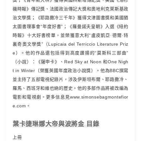
獎；《青年斯大林》獲得英國科斯塔傳記獎、美國《洛杉
磯時報》傳記獎、法國政治傳記大獎和奧地利克萊斯基政
治文學獎；《耶路撒冷三千年》獲得文津圖書獎和美國猶
太圖書理事會“年度好書”；《羅曼諾夫皇朝》入選《紐約
時報》十大好書榜單，並榮獲意大利“盧皮凱亞·德爾·特
裏奇奧文學獎”（Lupicaia del Terriccio Literature Priz
e）。他的作品還包括得到高度讚揚的“莫斯科三部曲”
（小說）：《薩申卡》、Red Sky at Noon 和One Nigh
t in Winter（榮獲英國年度政治小說獎）。他為BBC撰寫
並主持了五部電視紀錄片，涉及伊斯坦布爾、耶路撒冷、
羅馬、西班牙和維也納的歷史。他的多部作品將被改編為
電影和電視劇。更多信息見www.simonsebagmontefior
e.com。
葉卡捷琳娜大帝與波將金 目錄
上冊