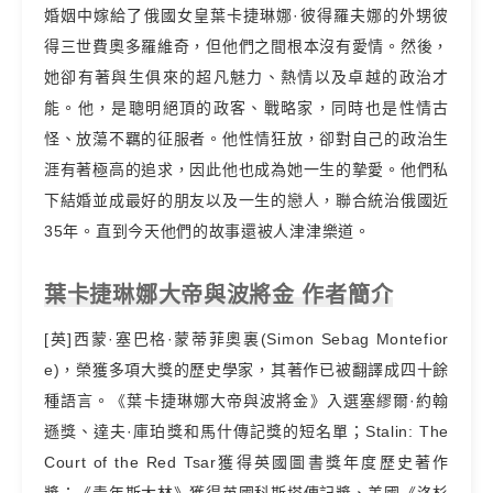
婚姻中嫁給了俄國女皇葉卡捷琳娜·彼得羅夫娜的外甥彼
得三世費奧多羅維奇，但他們之間根本沒有愛情。然後，
她卻有著與生俱來的超凡魅力、熱情以及卓越的政治才
能。他，是聰明絕頂的政客、戰略家，同時也是性情古
怪、放蕩不羈的征服者。他性情狂放，卻對自己的政治生
涯有著極高的追求，因此他也成為她一生的摯愛。他們私
下結婚並成最好的朋友以及一生的戀人，聯合統治俄國近
35年。直到今天他們的故事還被人津津樂道。
葉卡捷琳娜大帝與波將金 作者簡介
[英]西蒙·塞巴格·蒙蒂菲奧裏(Simon Sebag Montefior
e)，榮獲多項大獎的歷史學家，其著作已被翻譯成四十餘
種語言。《葉卡捷琳娜大帝與波將金》入選塞繆爾·約翰
遜獎、達夫·庫珀獎和馬什傳記獎的短名單；Stalin: The
Court of the Red Tsar獲得英國圖書獎年度歷史著作