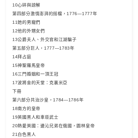
10心碎與諒解
第四部分激情澎湃的搭檔，1776—1777年
11她的男寵們
12他的外甥女們
13公爵夫人、外交官和江湖騙子
第五部分巨人，1777—1783年
14拜占庭
15神聖羅馬皇帝
16三門婚姻和一頂王冠
17波將金的天堂：克裏米亞
下冊
第六部分共治沙皇，1784—1786年
18南方的皇帝
19英國黑人和車臣武士
20熱愛英國：邊沁兄弟在俄國，園林皇帝
21白色黑人