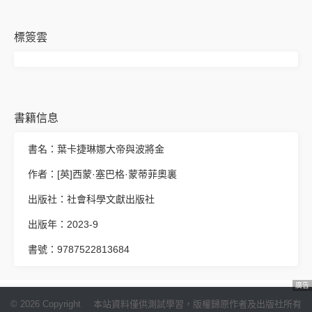
標簽雲
書籍信息
書名：葉卡捷琳娜大帝與波將金
作者：[英]西蒙·塞巴格·蒙蒂菲奧裏
出版社：社會科學文獻出版社
出版年：2023-9
書號：9787522813684
廣告
© 2026 Copyright
本站資料僅供測試學習，版權歸原作者及出版社所有