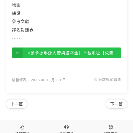
地圖
族譜
參考文獻
譯名對照表
······
《葉卡捷琳娜大帝與波將金》下載地址【免費下載】
© 允許規範轉載
最後修改：2025 年 01 月 30 日
上一篇
下一篇


