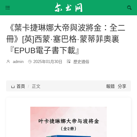


《葉卡捷琳娜大帝與波將金：全二
冊》[英]西蒙·塞巴格·蒙蒂菲奧裏
『EPUB電子書下載』
發
分

admin

2025年01月30日

歷史通俗
博
布
類：
主：
時
間：

首頁
正文
報錯
分享