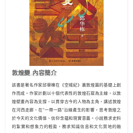
敦煌變 內容簡介
該書是著名作家邱華棟在《空城紀》裏敦煌篇的基礎上創
作而成。作家計劃以十個代表性的敦煌石窟為主線，以敦
煌壁畫內容為支撐，以貫穿古今的人物為主角，講述敦煌
在河西走廊、在"一帶一路"沿線產生的影響，思考敦煌之
於今天的文化價值、信仰含蘊和現實意義。小說務求史料
的紮實和想象力的輕盈，務求知識信息和文化質地的融