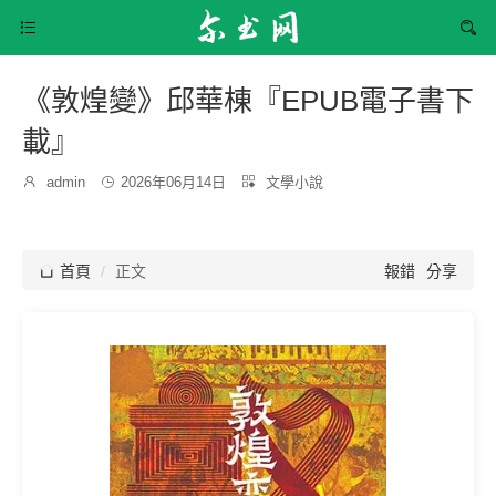


《敦煌變》邱華棟『EPUB電子書下
載』
發
分

admin

2026年06月14日

文學小說
博
布
類：
主：
時
間：

首頁
正文
報錯
分享