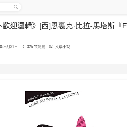

歡迎邏輯》[西]恩裏克·比拉-馬塔斯『E
』
分
6年05月31日

325 次瀏覽

文學小說
類：