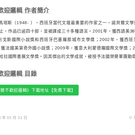
歡迎邏輯 作者簡介
-馬塔斯（1948- ），西班牙當代文壇最重要的作家之一，諾貝爾文
止，作品已逾四十部，並被譯成三十多種語言。2001年，獲西語美
列戈斯國際小說獎和西班牙巴塞羅那城市文學獎；2002年，獲西班
年，獲法國美第奇外國小說獎；2009年，獲意大利蒙德羅國際文學獎；2
哈拉國際書展文學獎。因其傑出的文學成就，被授予法國榮譽軍團勳
歡迎邏輯 目錄
塞爾不歡迎邏輯》下載地址【免費下載】
©
年 05 月 31 日