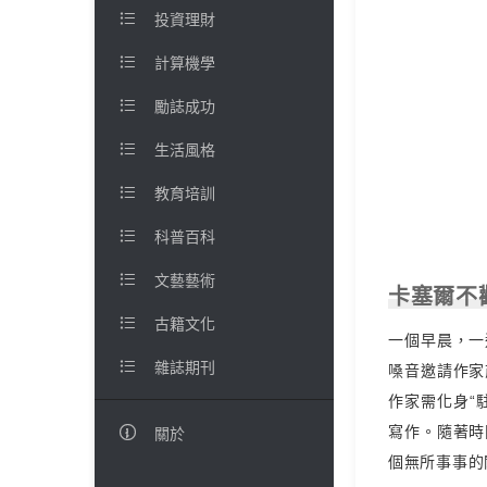

投資理財

計算機學

勵誌成功

生活風格

教育培訓

科普百科

文藝藝術
卡塞爾不

古籍文化
一個早晨，一

雜誌期刊
嗓音邀請作家
作家需化身“
寫作。隨著時

關於
個無所事事的