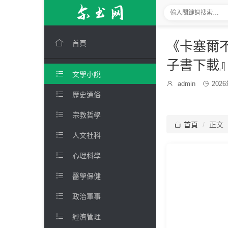

《卡塞爾不
首頁
子書下載

文學小說
發

admin

202
博
布

歷史通俗
主：
時
間：

宗教哲學

首頁
正文

人文社科

心理科學

醫學保健

政治軍事

經濟管理