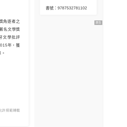
書號：9787532781102
學獎角逐者之
廣告
洲著名文學獎
牙文學批評
015年，獲
章。
 允許規範轉載