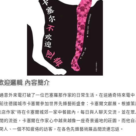
歡迎邏輯 內容簡介
通意外來電打破了一位巴塞羅那作家的日常生活。在這通奇特來電中
前往德國城市卡塞爾參加世界先鋒藝術盛會：卡塞爾文獻展。根據策
駐店作家”待在卡塞爾城郊一家中餐館內，每日與人聊天交流，並在眾
間的流逝，卡塞爾在作家心中越來越像一座奇景遍地的莊園，而他自
閑人、一個不知疲倦的訪客，在各色先鋒藝術展品間流連忘返。