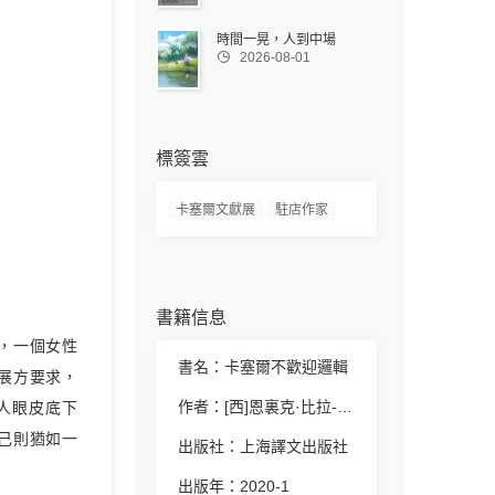
時間一晃，人到中場

2026-08-01
標簽雲
卡塞爾文獻展
駐店作家
書籍信息
，一個女性
書名：卡塞爾不歡迎邏輯
展方要求，
作者：[西]恩裏克·比拉-馬塔斯
人眼皮底下
己則猶如一
出版社：上海譯文出版社
出版年：2020-1