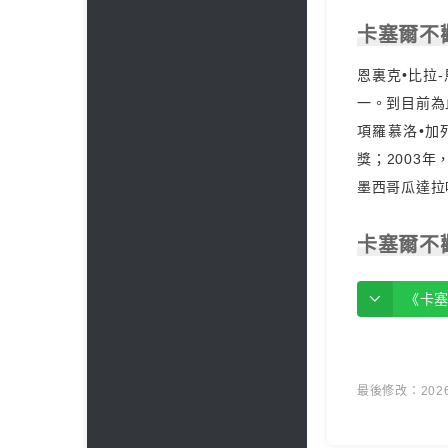
卡塞爾不
恩裏克•比拉
一。到目前為
項羅慕洛•加
獎；2003
墨西哥瓜達拉
卡塞爾不
《卡
最後修改：2026 