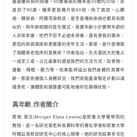
量遠離疾病的困擾。60歲罹癌的機率是20歲的25倍，若
是到了80歲，機率更是飆升到60倍，除了癌症，心髒
病、糖尿病、阿爾茨海默症，甚至是傳染疾病也都具有類
似的、與年齡相關的發生模式。真實年齡小於實際年齡的
人非常幸運，他們不但不必過多保養，還有更長的壽命、
更低的疾病風險和更健康的老年生活。那麼，是什麼導致
了個體衰老程序的差異呢？作者指出，先天基因大約隻占
一成至三成，占比最重的還是我們的生活方式，如食物、
運動、睡眠、壓力等。如果能辨識出我們身體的真實年
齡，那麼依據個人身體狀況，我們就能量身製定計劃以減
緩衰老，讓體態和健康盡可能地維持在顛峰狀態。
真年齡 作者簡介
摩根·萊文(Morgan Elyse Levine)是耶魯大學醫學院的
教授，是一名研究衰老和長壽科學的著名學者和耶魯大學
阿爾茲海默症研究中心的核心領導。她的研究結果多次在