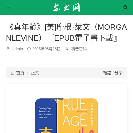


《真年齡》[美]摩根·萊文（MORGA
NLEVINE）『EPUB電子書下載』
發
分

admin

2026年05月25日

科普百科
博
布
類：
主：
時
間：

首頁
正文
報錯
分享