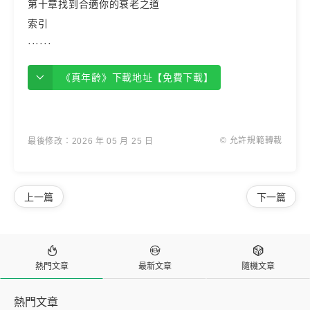
第十章找到合適你的衰老之道
索引
······
《真年齡》下載地址【免費下載】
© 允許規範轉載
最後修改：2026 年 05 月 25 日
上一篇
下一篇



熱門文章
最新文章
隨機文章
熱門文章