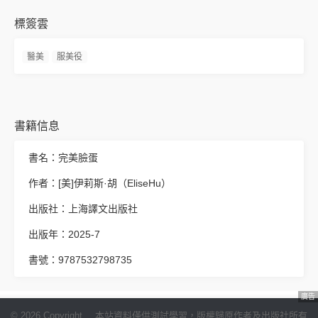
標簽雲
醫美
服美役
書籍信息
書名：完美臉蛋
作者：[美]伊莉斯·胡（EliseHu）
出版社：上海譯文出版社
出版年：2025-7
書號：9787532798735
廣告
© 2026 Copyright
本站資料僅供測試學習，版權歸原作者及出版社所有