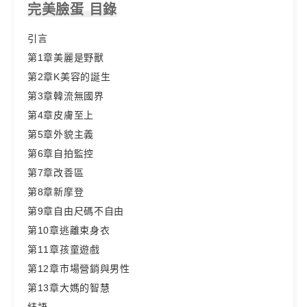
完美臉蛋 目錄
引言
第1章美麗是野獸
第2章K美容的誕生
第3章韓流無國界
第4章皮膚至上
第5章外貌主義
第6章自拍監控
第7章改善區
第8章新摩登
第9章自由尺碼不自由
第10章逃離束身衣
第11章孩童遊戲
第12章市場營銷與男性
第13章大媽的智慧