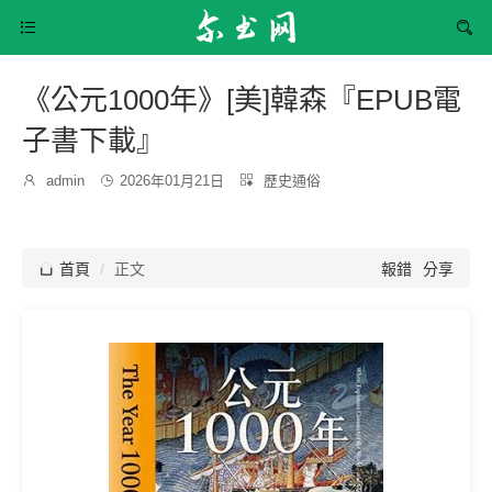


《公元1000年》[美]韓森『EPUB電
子書下載』
發
分

admin

2026年01月21日

歷史通俗
博
布
類：
主：
時
間：

首頁
正文
報錯
分享