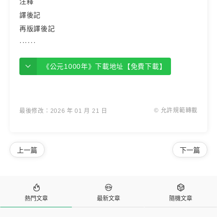
注釋
譯後記
再版譯後記
······
《公元1000年》下載地址【免費下載】
© 允許規範轉載
最後修改：2026 年 01 月 21 日
上一篇
下一篇



熱門文章
最新文章
隨機文章