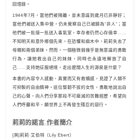
回憶錄。
1944年7月，當他們被隔離，並未意識到歲月已非靜好；
當他們被送入集中營，仍未覺察自己已被歸為“非人”；當
他們被一批接一批送入毒氣室，幸存者仍然心存僥幸……
不知明天和意外哪個先來，在恐懼和麻木中，莉莉失去了
母親和兩個弟妹。然而，一個極微弱幾乎是無意識的勇敢
行為，讓她救出自己的妹妹，同時也永遠地解放了自
己……支持她征服絕境，走出遼闊人生的源泉是什麼？
本書的內容令人感動、真實而又有救贖感，見證了人類不
可抑製的自由精神。這位堅韌不拔的女性，勇敢地說出自
己的心聲，向人們分享那段不可磨滅的苦難經歷，希望向
人們呼籲和平，願世界上不再發生殘忍的惡行。
莉莉的諾言 作者簡介
[英]莉莉·艾伯特（Lily Ebert）