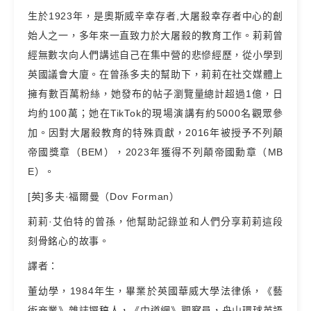
生於1923年，是奧斯威辛幸存者,大屠殺幸存者中心的創
始人之一，多年來一直致力於大屠殺的教育工作。莉莉曾
經無數次向人們講述自己在集中營的悲慘經歷，從小學到
英國議會大廈。在曾孫多夫的幫助下，莉莉在社交媒體上
擁有數百萬粉絲，她發布的帖子瀏覽量總計超過1億，日
均約100萬；她在TikTok的現場演講有約5000名觀眾參
加。因對大屠殺教育的特殊貢獻，2016年被授予不列顛
帝國獎章（BEM），2023年獲得不列顛帝國勳章（MB
E）。
[英]多夫·福爾曼（Dov Forman）
莉莉·艾伯特的曾孫，他幫助記錄並和人們分享莉莉這段
刻骨銘心的故事。
譯者：
董幼學，1984年生，畢業於英國華威大學法律係，《藝
術商業》雜誌撰稿人，《中道網》觀察員，舟山環球英語