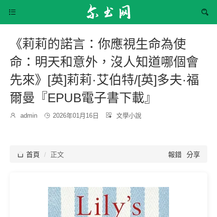


《莉莉的諾言：你應視生命為使
命：明天和意外，沒人知道哪個會
先來》[英]莉莉·艾伯特/[英]多夫·福
爾曼『EPUB電子書下載』
發
分

admin

2026年01月16日

文學小說
博
布
類：
主：
時
間：

首頁
正文
報錯
分享