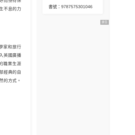
好而亟待保
書號：9787575301046
生不息的力
廣告
物學家和旅行
加入英國廣播
的職業生涯
部經典的自
然的方式。