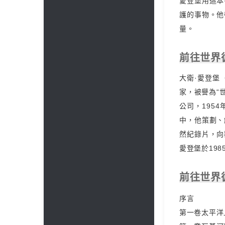
愛登堡用這本
護的事物。他
量。
前往世界
大衛·愛登堡（
家，被譽為“
公司，195
中，他策劃、
然紀錄片，向
愛登堡於19
前往世界
序言
第一卷太平洋