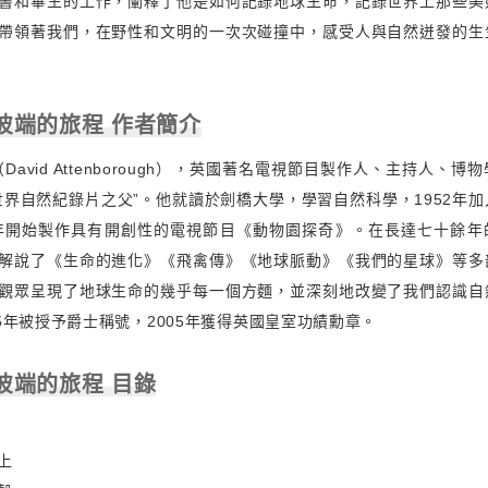
書和畢生的工作，闡釋了他是如何記錄地球生命，記錄世界上那些美
帶領著我們，在野性和文明的一次次碰撞中，感受人與自然迸發的生
彼端的旅程 作者簡介
David Attenborough），英國著名電視節目製作人、主持人、博
世界自然紀錄片之父”。他就讀於劍橋大學，學習自然科學，1952年
4年開始製作具有開創性的電視節目《動物園探奇》。在長達七十餘年
解說了《生命的進化》《飛禽傳》《地球脈動》《我們的星球》等多
觀眾呈現了地球生命的幾乎每一個方麵，並深刻地改變了我們認識自
85年被授予爵士稱號，2005年獲得英國皇室功績勳章。
彼端的旅程 目錄
上