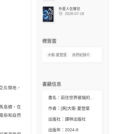
外星人在哪兒

2026-07-18
標簽雲
大衛·愛登堡
自然紀錄片
書籍信息
亞北領地，
書名：前往世界彼端的旅程
馬島蝟，在
作者：[英]大衛·愛登堡
風俗和自然
出版社：譯林出版社
。
出版年：2024-8