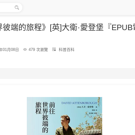

彼端的旅程》[英]大衛·愛登堡『EPU
分
6年01月08日

479 次瀏覽

科普百科
類：