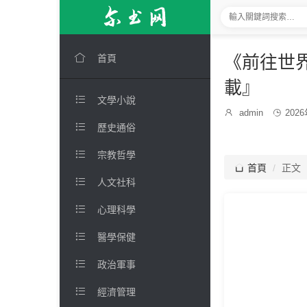

《前往世界
首頁
載』

文學小說
發

admin

202
博
布

歷史通俗
主：
時
間：

宗教哲學

首頁
正文

人文社科

心理科學

醫學保健

政治軍事

經濟管理