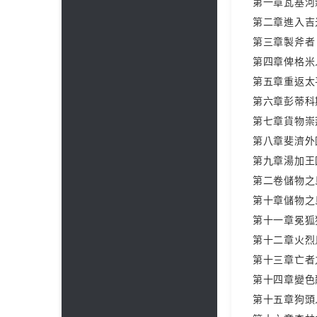
第一章瓦基河
第二章進入吉
第三章製斧者
第四章俾格米
第五章重返太
第六章彭蒂科
第七章貨物崇
第八章斐濟外
第九章湯加王
第二卷儲物之
第十章儲物之
第十一章冕狐
第十二章火烈
第十三章亡者
第十四章變色
第十五章狗頭