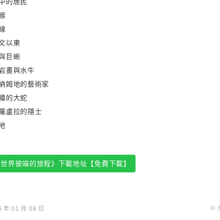
中的居民
猴
線
文以東
與巨蜥
岩畫與水牛
納姆地的藝術家
嘯的大蛇
羅盧拉的隱士
地
往世界彼端的旅程》下載地址【免費下載】
©
年 01 月 08 日