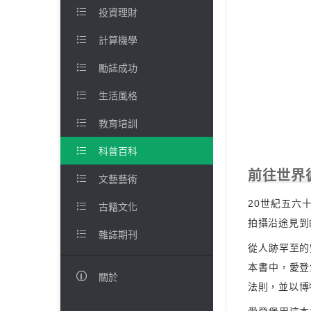

投資理財

計算機學

勵誌成功

生活風格

教育培訓

科普百科
前往世界

文藝藝術
20世紀五六

古籍文化
拍攝沿途見到

雜誌期刊
從人跡罕至的
本書中，愛登

關於
法則，並以博