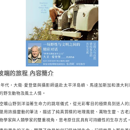
彼端的旅程 內容簡介
十年代，大衛·愛登堡與攝影師遠赴太平洋島嶼、馬達加斯加和澳大利
的野生動物及風土人情。
空曠山野到洋溢著生命力的跳塔儀式，從光彩奪目的極樂鳥到迷人的
堡用詼諧靈動的筆法，描述了純真質樸的地理風貌、萬物生靈、古老
物學家與人類學家的雙重視角，思考原住民具有可持續性的生存方式