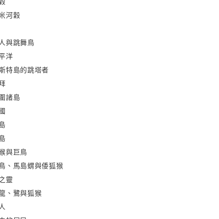
穀
米河穀
人與跳舞鳥
平洋
斯特島的跳塔者
拜
圍諸島
國
島
島
猴與巨鳥
鳥、馬島蝟與倭狐猴
之靈
龍、鷺與狐猴
人