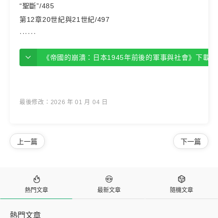
“聖斷”/485
第12章20世紀與21世紀/497
······
《帝國的崩潰：日本1945年前後的軍事與社會》下載地址【免
©
最後修改：2026 年 01 月 04 日
上一篇
下一篇



熱門文章
最新文章
隨機文章
熱門文章