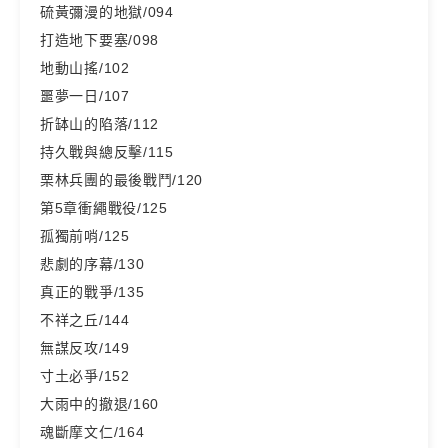
硫黃彌漫的地獄/094
打造地下要塞/098
地動山搖/102
噩夢一日/107
折缽山的陷落/112
持久戰與總反擊/115
栗林兵團的最後戰鬥/120
第5章衝繩戰役/125
孤獨前哨/125
悲劇的序幕/130
真正的戰爭/135
不祥之丘/144
無謀反攻/149
寸土必爭/152
大雨中的撤退/160
魂斷摩文仁/164