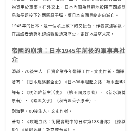
物資用於軍事。在外交上，日本內閣為體麵地投降而四處問路
島和長崎投下的兩顆原子彈，讓日本帝國最終走向滅亡。
1945年的日本，是一個承上啟下的交接台。作者敘述客觀，
在讓讀者清醒地認識戰後遠東歷史，更好地展望未來。
帝國的崩潰：日本1945年前後的軍事與社會
介
潘越，70後生人，日資企業多年翻譯工作。文史作者，翻譯。
著有：《日本驅逐艦全史》《日本軍事崛起之路：幕末至明治
譯有：《明治維新生活史》（柳田國男原著）、《新水滸傳》
原著）、《暗黑女子》（秋吉理香子原著）。
劉海豐，80後生人，文史作者。
著有：《攻城血路：衡陽會戰中的日軍第133聯隊》《煉獄
役》《征戰地獄：攻克硫黃島》。