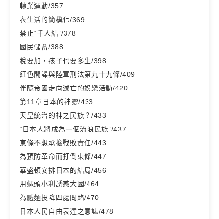
轉業運動/357
衣生活的簡樸化/369
禁止“千人結”/378
國民儲蓄/388
稅要加，孩子也要多生/398
紅色間諜與陸軍刑法第九十九條/409
伴隨帝國走向滅亡的娛樂活動/420
第11章日本的神靈/433
天皇統治的神之民族？/433
“日本人將成為一個流浪民族”/437
東條不想承擔戰敗責任/443
為預防革命而打倒東條/447
華盛頓安排日本的結局/456
用蠅頭小利誘惑大國/464
為體麵投降四處問路/470
日本人民自由表達之意誌/478