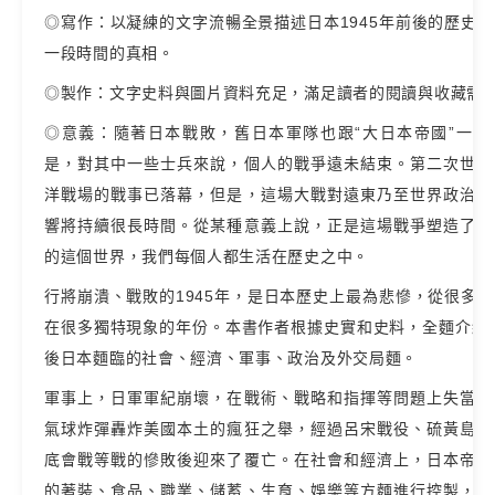
◎寫作：以凝練的文字流暢全景描述日本1945年前後的歷史
一段時間的真相。
◎製作：文字史料與圖片資料充足，滿足讀者的閱讀與收藏需
◎意義：隨著日本戰敗，舊日本軍隊也跟“大日本帝國”一起
是，對其中一些士兵來說，個人的戰爭遠未結束。第二次世界
洋戰場的戰事已落幕，但是，這場大戰對遠東乃至世界政治格
響將持續很長時間。從某種意義上說，正是這場戰爭塑造了我
的這個世界，我們每個人都生活在歷史之中。
行將崩潰、戰敗的1945年，是日本歷史上最為悲慘，從很多
在很多獨特現象的年份。本書作者根據史實和史料，全麵介紹了
後日本麵臨的社會、經濟、軍事、政治及外交局麵。
軍事上，日軍軍紀崩壞，在戰術、戰略和指揮等問題上失當，
氣球炸彈轟炸美國本土的瘋狂之舉，經過呂宋戰役、硫黃島戰
底會戰等戰的慘敗後迎來了覆亡。在社會和經濟上，日本帝國
的著裝、食品、職業、儲蓄、生育、娛樂等方麵進行控製，將