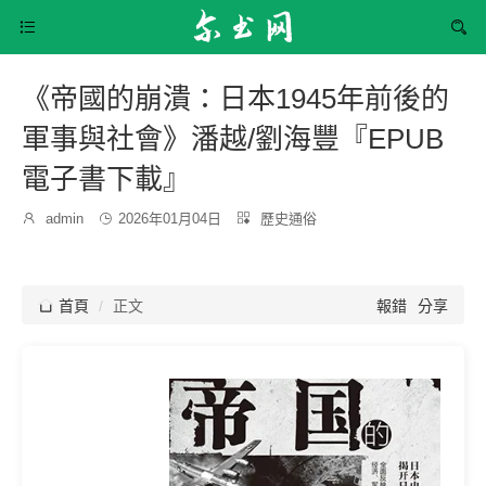


《帝國的崩潰：日本1945年前後的
軍事與社會》潘越/劉海豐『EPUB
電子書下載』
發
分

admin

2026年01月04日

歷史通俗
博
布
類：
主：
時
間：

首頁
正文
報錯
分享