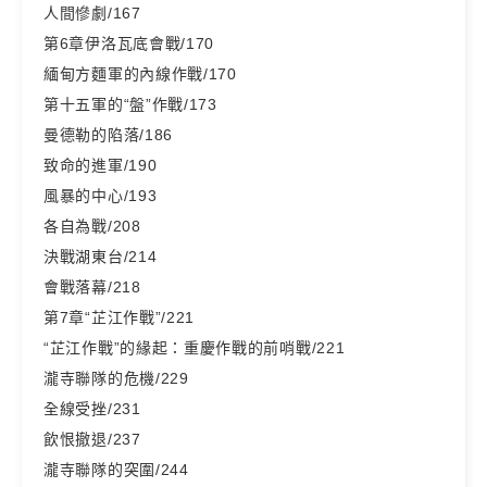
人間慘劇/167
第6章伊洛瓦底會戰/170
緬甸方麵軍的內線作戰/170
第十五軍的“盤”作戰/173
曼德勒的陷落/186
致命的進軍/190
風暴的中心/193
各自為戰/208
決戰湖東台/214
會戰落幕/218
第7章“芷江作戰”/221
“芷江作戰”的緣起：重慶作戰的前哨戰/221
瀧寺聯隊的危機/229
全線受挫/231
飲恨撤退/237
瀧寺聯隊的突圍/244