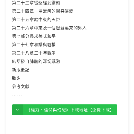
第二十三章從聖經到鑽頭
第二十四章一場無解的衝突演變
第二十五章給中東的火炬
第二十六章中東及一個密蘇裏來的男人
第七部分尋求美式和平
第二十七章和諧與霸權
第二十八章三十年戰爭
結語發自肺腑的深切感激
新版後記
致謝
參考文獻
······
《權力、信仰與幻想》下載地址【免費下載】