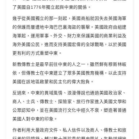
了美國自1776年獨立起與中東的關係。
幾乎從美國獨立的那一刻起，美國商船就因失去英國海軍
的保護而屢遭地中海巴巴裏海盜的襲擊。美國政府由組建
海軍起，運用軍事、外交、財力來保護美國的商業利益及
海外美國公民，進而支持美國宏偉的全球戰略，以於美國
更有利的方式重塑中東。
新教傳教士是最早前往中東的人之一，雖然鮮有穆斯林皈
依，但傳教士在中東建立了眾多美國教育機構，以此支持
美國在該地區啟蒙和民主化的偉大抱負。
反過來，中東的異域風情、浪漫傳說也通過美國政治家、
商人、士兵、傳教士、探險家、旅行作家進入美國文學和
公眾認知中，並在美國流行文化中經久不衰，塑造著普通
美國人對中東的印象。
作者利用大量政府文件、私人信件以及商人、傳教士和旅
行者的回憶錄，輔以數十張珍貴的歷史圖片，生動詳細地