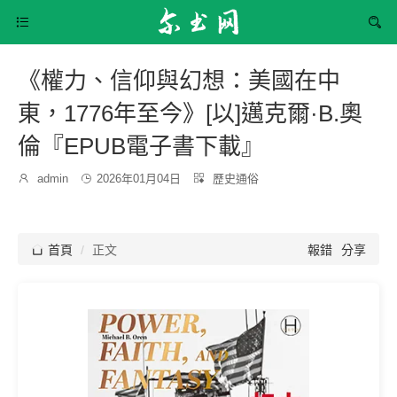


《權力、信仰與幻想：美國在中
東，1776年至今》[以]邁克爾·B.奧
倫『EPUB電子書下載』
發
分

admin

2026年01月04日

歷史通俗
博
布
類：
主：
時
間：

首頁
正文
報錯
分享