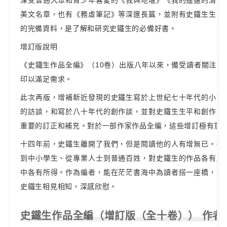
深受普通大眾和青少年喜愛的《我與地壇》《我的遙遠的清平
美文名章，也有《務虛筆記》等深邃長篇，並附有史鐵生生平
的完備資料，是了解和研究史鐵生的必備好書。
增訂版說明
《史鐵生作品全編》（10卷）出版八年以來，備受讀者關注，
印以滿足需求。
此次再版，增補新近發現的史鐵生寫於上世紀七十年代的小說
的訪談，和寫於八十年代的創作談，並對史鐵生生平和創作年
重要的訂正和補充。對於一部作家作品全編，這些增訂極有意
十四年前，史鐵生離開了我們，但是閱讀他的人有增無已。從
到中小學生、從專業人士到普通百姓，對史鐵生的作品各有所
中各有所得。作為編者，能在茫茫書海中為讀者搭一座橋，讓
史鐵生相見相知，深感欣慰。
史鐵生作品全編（增訂版（全十卷）） 作者