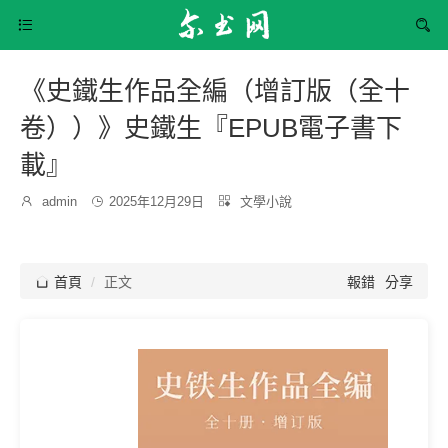


《史鐵生作品全編（增訂版（全十
卷））》史鐵生『EPUB電子書下
載』
發
分

admin

2025年12月29日

文學小說
博
布
類：
主：
時
間：

首頁
正文
報錯
分享