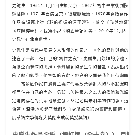
史鐵生，1951年1月4日生於北京。1967年初中畢業後到陝西
縣插隊，1971年因病回京，後雙腿癱瘓。1978年開始寫作，
作品有短篇小說《我的遙遠的清平灣》，散文《我與地壇》
《病隙碎筆》，長篇小說《務虛筆記》等。 2010年12月31日
史鐵生在北京逝世。
史鐵生是當代中國最令人敬佩的作家之一。他的寫作與他的生
連在了一起，在自己的“寫作之夜”，史鐵生用殘缺的身體，說
為健全而豐滿的思想。他體驗到的是生命的苦難，表達出的卻
的明朗和歡樂，他睿智的言辭，照亮的反而是我們日益幽暗的
……當多數作家在消費主義時代裏放棄麵對人的基本狀況時，
卻居住在自己的內心，仍舊苦苦追索人之為人的價值和光輝，
定地向存在的荒涼地帶進發，堅定地與未明事物作鬥爭，這種
執著，深深地喚起了我們對自身所處境遇的警醒和關懷。（20
度華語文學傳媒大獎傑出成就獎授獎詞）